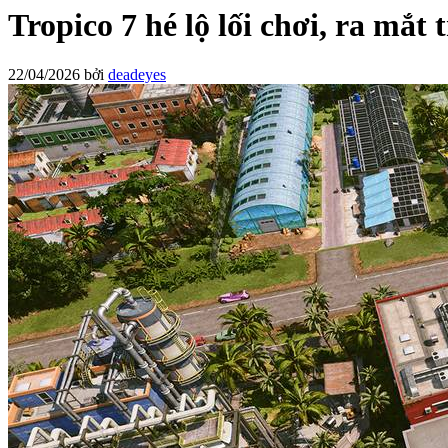
Tropico 7 hé lộ lối chơi, ra mắ
22/04/2026
bởi
deadeyes