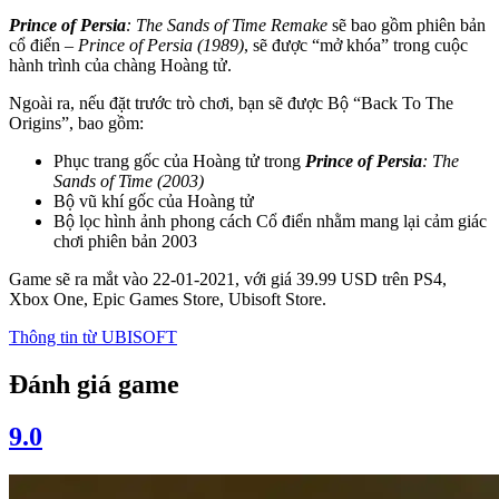
Prince of Persia
: The Sands of Time Remake
sẽ bao gồm phiên bản
cổ điển –
Prince of Persia (1989)
, sẽ được “mở khóa” trong cuộc
hành trình của chàng Hoàng tử.
Ngoài ra, nếu đặt trước trò chơi, bạn sẽ được Bộ “Back To The
Origins”, bao gồm:
Phục trang gốc của Hoàng tử trong
Prince of Persia
: The
Sands of Time (2003)
Bộ vũ khí gốc của Hoàng tử
Bộ lọc hình ảnh phong cách Cổ điển nhằm mang lại cảm giác
chơi phiên bản 2003
Game sẽ ra mắt vào 22-01-2021, với giá 39.99 USD trên PS4,
Xbox One, Epic Games Store, Ubisoft Store.
Thông tin từ
UBISOFT
Đánh giá game
9.0