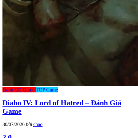
Đánh Giá Game
TOP Game
Diabo IV: Lord of Hatred – Đánh Giá
Game
30/07/2026
bởi
chao
2.0