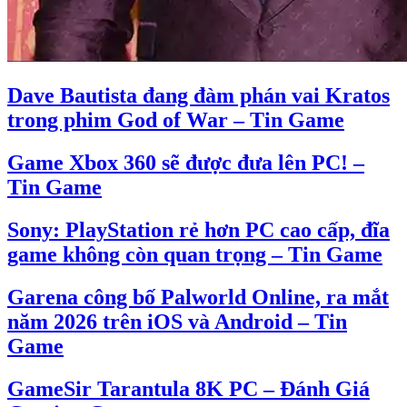
Dave Bautista đang đàm phán vai Kratos
trong phim God of War – Tin Game
Game Xbox 360 sẽ được đưa lên PC! –
Tin Game
Sony: PlayStation rẻ hơn PC cao cấp, đĩa
game không còn quan trọng – Tin Game
Garena công bố Palworld Online, ra mắt
năm 2026 trên iOS và Android – Tin
Game
GameSir Tarantula 8K PC – Đánh Giá