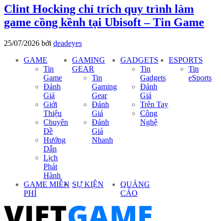
Clint Hocking chỉ trích quy trình làm
game cồng kềnh tại Ubisoft – Tin Game
25/07/2026
bởi
deadeyes
GAME
GAMING
GADGETS
ESPORTS
Tin
GEAR
Tin
Tin
Game
Tin
Gadgets
eSports
Đánh
Gaming
Đánh
Giá
Gear
Giá
Giới
Đánh
Trên Tay
Thiệu
Giá
Công
Chuyên
Đánh
Nghệ
Đề
Giá
Hướng
Nhanh
Dẫn
Lịch
Phát
Hành
GAME MIỄN
SỰ KIỆN
QUẢNG
PHÍ
CÁO