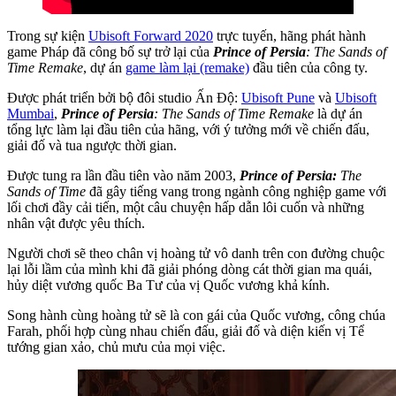
Trong sự kiện
Ubisoft Forward 2020
trực tuyến, hãng phát hành
game Pháp đã công bố sự trở lại của
Prince of Persia
: The Sands of
Time Remake
, dự án
game làm lại (remake)
đầu tiên của công ty.
Được phát triển bởi bộ đôi studio Ấn Độ:
Ubisoft Pune
và
Ubisoft
Mumbai
,
Prince of Persia
: The Sands of Time Remake
là dự án
tổng lực làm lại đầu tiên của hãng, với ý tưởng mới về chiến đấu,
giải đố và tua ngược thời gian.
Được tung ra lần đầu tiên vào năm 2003,
Prince of Persia:
The
Sands of Time
đã gây tiếng vang trong ngành công nghiệp game với
lối chơi đầy cải tiến, một câu chuyện hấp dẫn lôi cuốn và những
nhân vật được yêu thích.
Người chơi sẽ theo chân vị hoàng tử vô danh trên con đường chuộc
lại lỗi lầm của mình khi đã giải phóng dòng cát thời gian ma quái,
hủy diệt vương quốc Ba Tư của vị Quốc vương khả kính.
Song hành cùng hoàng tử sẽ là con gái của Quốc vương, công chúa
Farah, phối hợp cùng nhau chiến đấu, giải đố và diện kiến vị Tể
tướng gian xảo, chủ mưu của mọi việc.