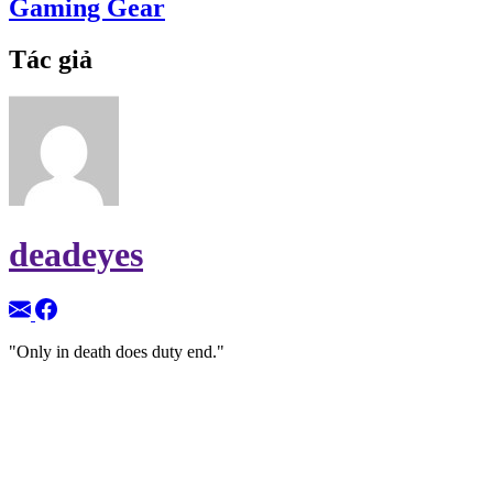
Gaming Gear
Tác giả
deadeyes
"Only in death does duty end."