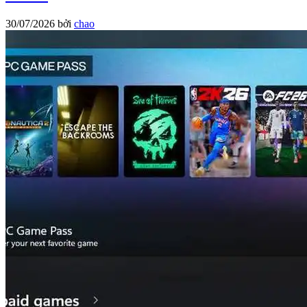
30/07/2026
bởi
chao