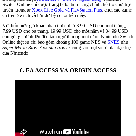
Switch Online chỉ được trang bị ba tính năng chính: hỗ trợ chơi trực
tuyến tương tự
Xbox Live Gold và PlayStation Plus
, chơi các game
cũ trên Switch và lưu dữ liệu chơi trên mây.
Với bốn mức giá khác nhau trải dài từ 3.99 USD cho một tháng,
7.99 USD cho ba tháng, 19.99 USD cho một năm và 34.99 USD
cho gói gia đình lên đến tám người trong một năm, Nintendo Switch
Online thật sự chỉ bao gồm khoảng 100 game NES và
SNES
như
Super Mario Bros. 3
và
StarTropics
cùng với một số ưu đãi đặc biệt
của Nintendo.
6. EA ACCESS VÀ ORIGIN ACCESS