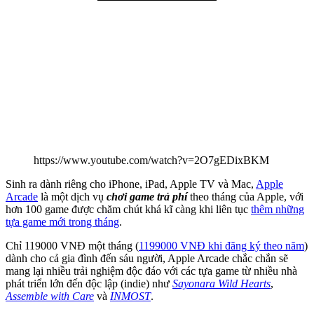
https://www.youtube.com/watch?v=2O7gEDixBKM
Sinh ra dành riêng cho iPhone, iPad, Apple TV và Mac,
Apple
Arcade
là một dịch vụ
chơi game
trả phí
theo tháng của Apple, với
hơn 100 game được chăm chút khá kĩ càng khi liên tục
thêm những
tựa game mới trong tháng
.
Chỉ 119000 VNĐ một tháng (
1199000 VNĐ khi đăng ký theo năm
)
dành cho cả gia đình đến sáu người, Apple Arcade chắc chắn sẽ
mang lại nhiều trải nghiệm độc đáo với các tựa game từ nhiều nhà
phát triển lớn đến độc lập (indie) như
Sayonara Wild Hearts
,
Assemble with Care
và
INMOST
.