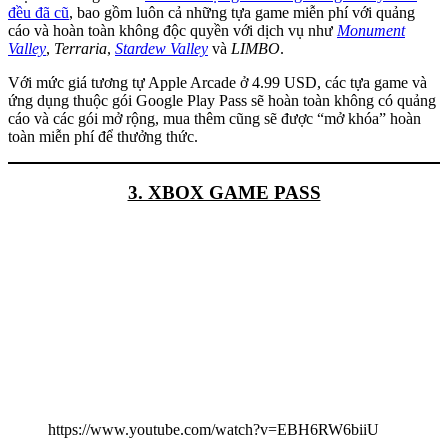
đều đã cũ
, bao gồm luôn cả những tựa game miễn phí với quảng
cáo và hoàn toàn không độc quyền với dịch vụ như
Monument
Valley
,
Terraria
,
Stardew Valley
và
LIMBO
.
Với mức giá tương tự Apple Arcade ở 4.99 USD, các tựa game và
ứng dụng thuộc gói Google Play Pass sẽ hoàn toàn không có quảng
cáo và các gói mở rộng, mua thêm cũng sẽ được “mở khóa” hoàn
toàn miễn phí để thưởng thức.
3. XBOX GAME PASS
https://www.youtube.com/watch?v=EBH6RW6biiU