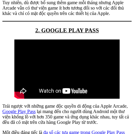
Tuy nhiên, dù được bổ sung thêm game mỗi tháng nhưng Apple
Arcade vẫn có thư viện game ít hơn tương đối so với các đối thủ
khác và chỉ có mặt độc quyền trên các thiết bị của Apple.
2. GOOGLE PLAY PASS
Trái ngược với những game độc quyền di động của Apple Arcade,
Google Play Pass
lại mang đến cho người dùng Android một thư
viện khổng lồ với hơn 350 game và ứng dụng khác nhau, tuy tất cả
đều đã có mặt trên cửa hàng Google Play từ trước.
Một điều đáng tiếc là
đa số các tựa game trong Google Play Pass