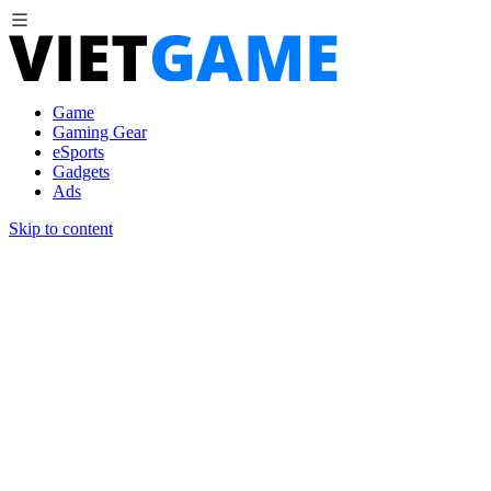
Game
Gaming Gear
eSports
Gadgets
Ads
Skip to content