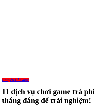
Chuyên Đề Game
11 dịch vụ chơi game trả phí
tháng đáng để trải nghiệm!