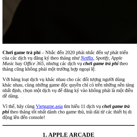
Chơi game trả phí
– Nhắc đến 2020 phải nhắc đến sự phát triển
của các dịch vụ đăng ký theo tháng như
Netflix
, Spotify, Apple
Music
hay
Office 365
, nhưng các dịch vụ
chơi game
trả phí
theo
tháng cũng không phải một trường hợp ngoại lệ.
Với hàng loạt dịch vụ khác nhau cho các đối tượng người dùng
khác nhau, cùng những game độc quyền chỉ có trên những nền tảng
nhất định, chọn một dịch vụ để đăng ký vào không phải là một điều
dễ dàng.
Vì thế, hãy cùng
Vietgame.asia
tìm hiểu 11 dịch vụ
chơi game trả
phí
theo tháng tốt nhất dành cho game thủ, trải dài từ các thiết bị di
động lên đến console!
1. APPLE ARCADE