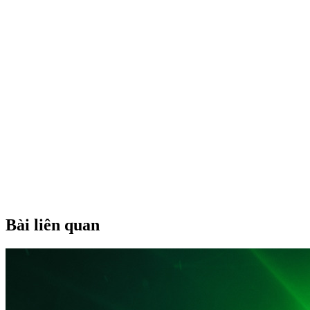
Bài liên quan