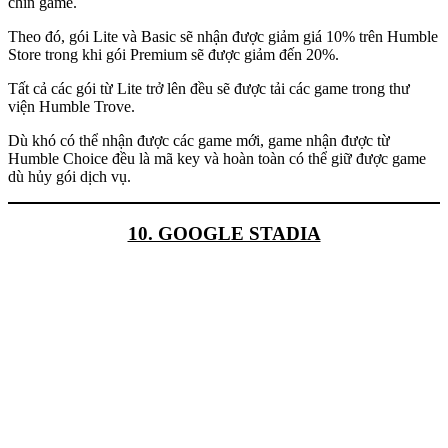
chín game.
Theo đó, gói Lite và Basic sẽ nhận được giảm giá 10% trên Humble
Store trong khi gói Premium sẽ được giảm đến 20%.
Tất cả các gói từ Lite trở lên đều sẽ được tải các game trong thư
viện Humble Trove.
Dù khó có thể nhận được các game mới, game nhận được từ
Humble Choice đều là mã key và hoàn toàn có thể giữ được game
dù hủy gói dịch vụ.
10. GOOGLE STADIA