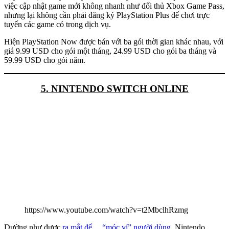
việc cập nhật game mới không nhanh như đối thủ Xbox Game Pass,
nhưng lại không cần phải đăng ký PlayStation Plus để chơi trực
tuyến các game có trong dịch vụ.
Hiện PlayStation Now được bán với ba gói thời gian khác nhau, với
giá 9.99 USD cho gói một tháng, 24.99 USD cho gói ba tháng và
59.99 USD cho gói năm.
5. NINTENDO SWITCH ONLINE
https://www.youtube.com/watch?v=t2MbclhRzmg
Dường như được
ra mắt để… “móc ví” người dùng
, Nintendo