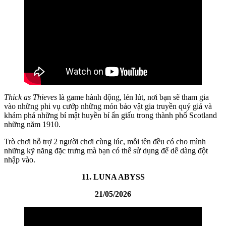
Thick as Thieves
là game hành động, lén lút, nơi bạn sẽ tham gia
vào những phi vụ cướp những món bảo vật gia truyền quý giá và
khám phá những bí mật huyền bí ẩn giấu trong thành phố Scotland
những năm 1910.
Trò chơi hỗ trợ 2 người chơi cùng lúc, mỗi tên đều có cho mình
những kỹ năng đặc trưng mà bạn có thể sử dụng để dễ dàng đột
nhập vào.
11. LUNA ABYSS
21/05/2026