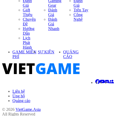
Đánh
Gaming
Đánh
Giá
Gear
Giá
Giới
Đánh
Trên Tay
Thiệu
Giá
Công
Chuyên
Đánh
Nghệ
Đề
Giá
Hướng
Nhanh
Dẫn
Lịch
Phát
Hành
GAME MIỄN
SỰ KIỆN
QUẢNG
PHÍ
CÁO
Liên hệ
Ủng hộ
Quảng cáo
© 2026
VietGame.Asia
All Rights Reserved