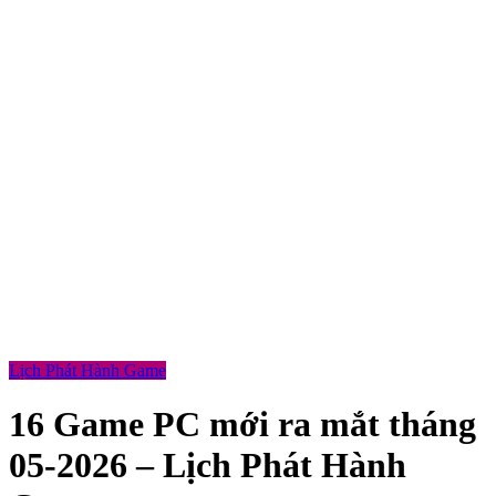
Lịch Phát Hành Game
16 Game PC mới ra mắt tháng
05-2026 – Lịch Phát Hành