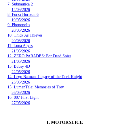
7. Subnautica 2
14/05/2026
8. Forza Horizon 6
19/05/2026
9. Phonopolis
20/05/2026
10. Thick As Thieves
20/05/2026
11. Luna Abyss
21/05/2026
12. ZERO PARADES: For Dead Spies
21/05/2026
13. Bubsy 4D
22/05/2026
14. Lego Batman: Legacy of the Dark Knight
23/05/2026
15. LumenTale: Memories of Trey
26/05/2026
16. 007 First Light
27/05/2026
1. MOTORSLICE