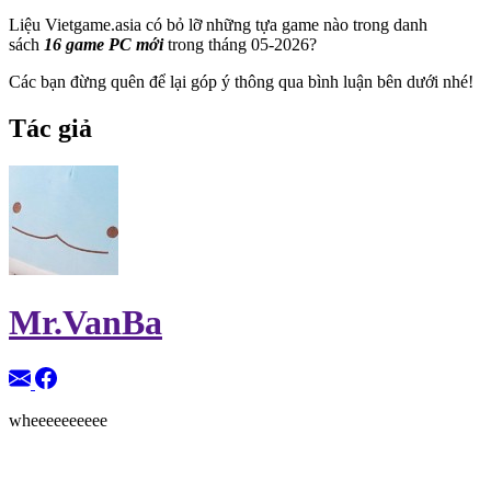
Liệu Vietgame.asia có bỏ lỡ những tựa game nào trong danh
sách
16 game PC mới
trong tháng 05-2026?
Các bạn đừng quên để lại góp ý thông qua bình luận bên dưới nhé!
Tác giả
Mr.VanBa
wheeeeeeeeee