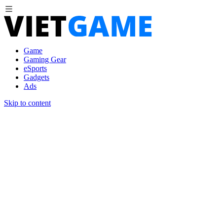
Game
Gaming Gear
eSports
Gadgets
Ads
Skip to content