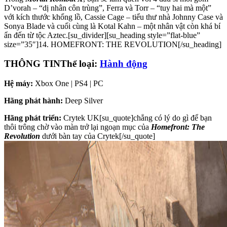
D’vorah – “dị nhân côn trùng”, Ferra và Torr – “tuy hai mà một”
với kích thước khổng lồ, Cassie Cage – tiểu thư nhà Johnny Case và
Sonya Blade và cuối cùng là Kotal Kahn – một nhân vật còn khá bí
ẩn đến từ tộc Aztec.[su_divider][su_heading style=”flat-blue”
size=”35″]14. HOMEFRONT: THE REVOLUTION[/su_heading]
THÔNG TIN
Thể loại:
Hành động
Hệ máy:
Xbox One | PS4 | PC
Hãng phát hành:
Deep Silver
Hãng phát triển:
Crytek UK[su_quote]chẳng có lý do gì để bạn
thôi trông chờ vào màn trở lại ngoạn mục của
Homefront: The
Revolution
dưới bàn tay của Crytek[/su_quote]