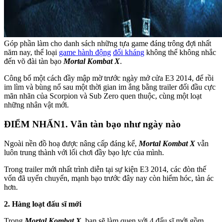
Góp phần làm cho danh sách những tựa game đáng trông đợi nhất
năm nay, thể loại
game hành động
đối kháng
không thể không nhắc
đến võ đài tàn bạo
Mortal Kombat X
.
Công bố một cách đầy mập mờ trước ngày mở cửa E3 2014, để rồi
im lìm và bùng nổ sau một thời gian im ắng bằng trailer đối đầu cực
mãn nhãn của Scorpion và Sub Zero quen thuộc, cùng một loạt
những nhân vật mới.
ĐIỂM NHẤN
1. Vẫn tàn bạo như ngày nào
Ngoài nền đồ hoạ được nâng cấp đáng kể,
Mortal Kombat X
vẫn
luôn trung thành với lối chơi đầy bạo lực của mình.
Trong trailer mới nhất trình diễn tại sự kiện E3 2014, các đòn thế
vốn đã uyển chuyển, mạnh bạo trước đây nay còn hiểm hóc, tàn ác
hơn.
2. Hàng loạt đấu sĩ mới
Trong
Mortal Kombat X
, bạn sẽ làm quen với 4 đấu sĩ mới gồm