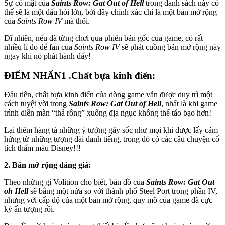
Sự có mặt của
Saints Row: Gat Out of Hell
trong danh sách này có
thể sẽ là một dấu hỏi lớn, bởi đây chính xác chỉ là một bản mở rộng
của
Saints Row IV
mà thôi.
Dĩ nhiên, nếu đã từng chơi qua phiên bản gốc của game, có rất
nhiều lí do để fan của
Saints Row IV
sẽ phát cuồng bản mở rộng này
ngay khi nó phát hành đấy!
ĐIỂM NHẤN
1 .Chất bựa kinh điển:
Đầu tiên, chất bựa kinh điển của dòng game vẫn được duy trì một
cách tuyệt vời trong
Saints Row: Gat Out of Hell
, nhất là khi game
trình diễn màn “thả rông” xuống địa ngục không thể táo bạo hơn!
Lại thêm hàng tá những ý tưởng gây sốc như mọi khi được lấy cảm
hứng từ những tượng đài danh tiếng, trong đó có các câu chuyện cổ
tích thấm màu Disney!!!
2. Bản mở rộng đáng giá:
Theo những gì Volition cho biết, bản đồ của
Saints Row: Gat Out
oh Hell
sẽ bằng một nửa so với thành phố Steel Port trong phần IV,
nhưng với cấp độ của một bản mở rộng, quy mô của game đã cực
kỳ ấn tượng rồi.