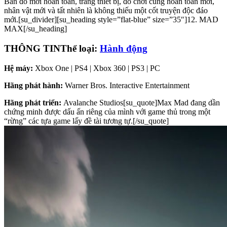
Bản đồ mới hoàn toàn, trang thiết bị, đồ chơi cũng hoàn toàn mới,
nhân vật mới và tất nhiên là không thiếu một cốt truyện độc đáo
mới.[su_divider][su_heading style=”flat-blue” size=”35″]12. MAD
MAX[/su_heading]
THÔNG TIN
Thể loại:
Hành động
Hệ máy:
Xbox One | PS4 | Xbox 360 | PS3 | PC
Hãng phát hành:
Warner Bros. Interactive Entertainment
Hãng phát triển:
Avalanche Studios[su_quote]Max Mad đang dần
chứng minh được dấu ấn riêng của mình với game thủ trong một
“rừng” các tựa game lấy đề tài tương tự.[/su_quote]