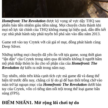
Homefront: The Revolution
được kỳ vọng sẽ vực dậy THQ sau
phiên bản tiền nhiệm giàu tiềm năng. Mọi chuyện chưa thành khi
mọi nỗ lực tài chính của THQ không mang lại hiệu quả, dẫn đến kết
cục nhà phát hành này phải tuyên bố phá sản vào đầu năm 2013.
Game rơi vào tay Crytek với cái giá rẻ mạt, đồng phát hành cùng
Deep Silver.
Những tưởng mọi chuyện đã yên ổn với tựa game, song thời gian
“lận đận” của Crytek trong năm qua đã khiến không ít người hâm
mộ phải thấp thỏm lo âu cho số phận của của
Homefront: The
Revolution
dự kiến ra mắt trong năm nay.
Tuy nhiên, nhìn trên khía cạnh tích cực mà game đã và đang thể
hiện từ trước đến nay, chẳng có lý do gì để bạn thôi trông chờ vào
màn trở lại ngoạn mục của
Homefront: The Revolution
dưới bàn
tay của Crytek, vốn có tiếng tăm nổi trội trong thể loại game bắn
súng (FPS).
ĐIỂM NHẤN
1. Mở rộng lối chơi tự do