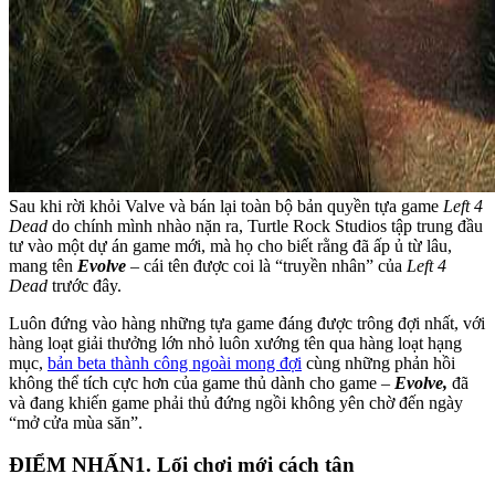
Sau khi rời khỏi Valve và bán lại toàn bộ bản quyền tựa game
Left 4
Dead
do chính mình nhào nặn ra, Turtle Rock Studios tập trung đầu
tư vào một dự án game mới, mà họ cho biết rằng đã ấp ủ từ lâu,
mang tên
Evolve
– cái tên được coi là “truyền nhân” của
Left 4
Dead
trước đây.
Luôn đứng vào hàng những tựa game đáng được trông đợi nhất, với
hàng loạt giải thưởng lớn nhỏ luôn xướng tên qua hàng loạt hạng
mục,
bản beta thành công ngoài mong đợi
cùng những phản hồi
không thể tích cực hơn của game thủ dành cho game –
Evolve,
đã
và đang khiến game phải thủ đứng ngồi không yên chờ đến ngày
“mở cửa mùa săn”.
ĐIỂM NHẤN
1. Lối chơi mới cách tân