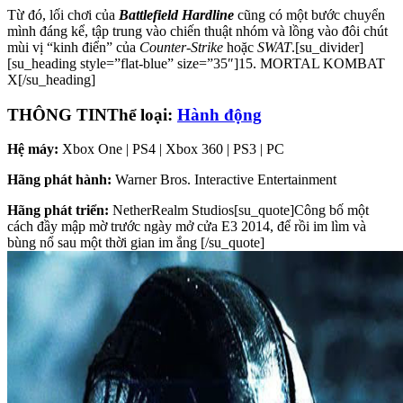
Từ đó, lối chơi của
Battlefield Hardline
cũng có một bước chuyển
mình đáng kể, tập trung vào chiến thuật nhóm và lồng vào đôi chút
mùi vị “kinh điển” của
Counter-Strike
hoặc
SWAT
.[su_divider]
[su_heading style=”flat-blue” size=”35″]15. MORTAL KOMBAT
X[/su_heading]
THÔNG TIN
Thể loại:
Hành động
Hệ máy:
Xbox One | PS4 | Xbox 360 | PS3 | PC
Hãng phát hành:
Warner Bros. Interactive Entertainment
Hãng phát triển:
NetherRealm Studios[su_quote]Công bố một
cách đầy mập mờ trước ngày mở cửa E3 2014, để rồi im lìm và
bùng nổ sau một thời gian im ắng [/su_quote]