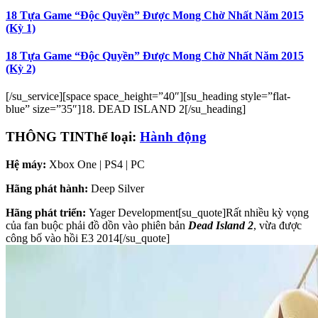
18 Tựa Game “Độc Quyền” Được Mong Chờ Nhất Năm 2015
(Kỳ 1)
18 Tựa Game “Độc Quyền” Được Mong Chờ Nhất Năm 2015
(Kỳ 2)
[/su_service][space space_height=”40″][su_heading style=”flat-
blue” size=”35″]18. DEAD ISLAND 2[/su_heading]
THÔNG TIN
Thể loại:
Hành động
Hệ máy:
Xbox One | PS4 | PC
Hãng phát hành:
Deep Silver
Hãng phát triển:
Yager Development[su_quote]Rất nhiều kỳ vọng
của fan buộc phải đồ dồn vào phiên bản
Dead Island 2
, vừa được
công bố vào hồi E3 2014[/su_quote]