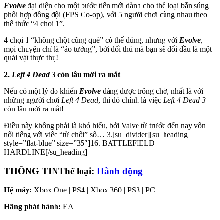
Evolve
đại diện cho một bước tiến mới dành cho thể loại bắn súng
phối hợp đồng đội (FPS Co-op), với 5 người chơi cùng nhau theo
thể thức “4 chọi 1”.
4 chọi 1 “không chột cũng què” có thể đúng, nhưng với
Evolve
,
mọi chuyện chỉ là “ảo tưởng”, bởi đối thủ mà bạn sẽ đối đầu là một
quái vật thực thụ!
2.
Left 4 Dead 3
còn lâu mới ra mắt
Nếu có một lý do khiến
Evolve
đáng được trông chờ, nhất là với
những người chơi
Left 4 Dead
, thì đó chính là việc
Left 4 Dead 3
còn lâu mới ra mắt!
Điều này không phải là khó hiểu, bởi Valve từ trước đến nay vốn
nổi tiếng với việc “từ chối” số… 3.[su_divider][su_heading
style=”flat-blue” size=”35″]16. BATTLEFIELD
HARDLINE[/su_heading]
THÔNG TIN
Thể loại:
Hành động
Hệ máy:
Xbox One | PS4 | Xbox 360 | PS3 | PC
Hãng phát hành:
EA