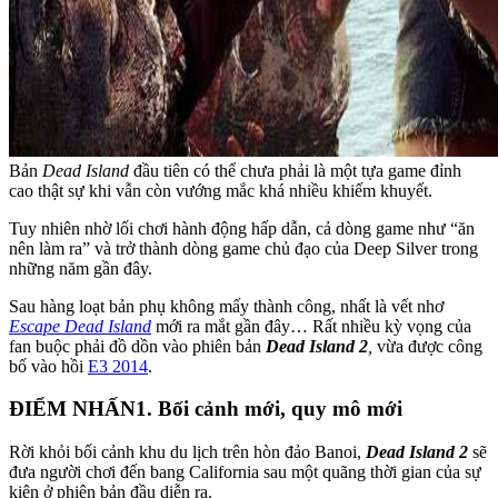
Bản
Dead Island
đầu tiên có thể chưa phải là một tựa game đỉnh
cao thật sự khi vẫn còn vướng mắc khá nhiều khiếm khuyết.
Tuy nhiên nhờ lối chơi hành động hấp dẫn, cả dòng game như “ăn
nên làm ra” và trở thành dòng game chủ đạo của Deep Silver trong
những năm gần đây.
Sau hàng loạt bản phụ không mấy thành công, nhất là vết nhơ
Escape Dead Island
mới ra mắt gần đây… Rất nhiều kỳ vọng của
fan buộc phải đồ dồn vào phiên bản
Dead Island 2
,
vừa được công
bố vào hồi
E3 2014
.
ĐIỂM NHẤN
1. Bối cảnh mới, quy mô mới
Rời khỏi bối cảnh khu du lịch trên hòn đảo Banoi,
Dead Island 2
sẽ
đưa người chơi đến bang California sau một quãng thời gian của sự
kiện ở phiên bản đầu diễn ra.