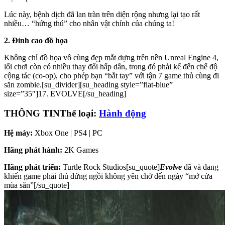
Lúc này, bệnh dịch đã lan tràn trên diện rộng nhưng lại tạo rất
nhiều… “hứng thú” cho nhân vật chính của chúng ta!
2. Đỉnh cao đồ họa
Không chỉ đồ họa vô cùng đẹp mắt dựng trên nền Unreal Engine 4,
lối chơi còn có nhiều thay đổi hấp dẫn, trong đó phải kể đến chế độ
cộng tác (co-op), cho phép bạn “bắt tay” với tận 7 game thủ cùng đi
săn zombie.[su_divider][su_heading style=”flat-blue”
size=”35″]17. EVOLVE[/su_heading]
THÔNG TIN
Thể loại:
Hành động
Hệ máy:
Xbox One | PS4 | PC
Hãng phát hành:
2K Games
Hãng phát triển:
Turtle Rock Studios[su_quote]
Evolve
đã và đang
khiến game phải thủ đứng ngồi không yên chờ đến ngày “mở cửa
mùa săn”[/su_quote]