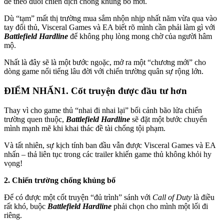
để theo đuổi chiến dịch chống khủng bố mới.
Dù “tạm” mất thị trường mua sắm nhộn nhịp nhất năm vừa qua vào
tay đối thủ, Visceral Games và EA biết rõ mình cần phải làm gì với
Battlefield Hardline
để không phụ lòng mong chờ của người hâm
mộ.
Nhất là đây sẽ là một bước ngoặc, mở ra một “chương mới” cho
dòng game nổi tiếng lâu đời với chiến trường quân sự rộng lớn.
ĐIỂM NHẤN
1. Cốt truyện được đầu tư hơn
Thay vì cho game thủ “nhai đi nhai lại” bối cảnh bão lửa chiến
trường quen thuộc,
Battlefield Hardline
sẽ đặt một bước chuyển
mình mạnh mẽ khi khai thác đề tài chống tội phạm.
Và tất nhiên, sự kịch tính ban đầu vẫn được Visceral Games và EA
nhấn – thả liên tục trong các trailer khiến game thủ không khỏi hy
vọng!
2. Chiến trường chống khủng bố
Để có được một cốt truyện “đủ trình” sánh với
Call of Duty
là điều
rất khó, buộc
Battlefield Hardline
phải chọn cho mình một lối đi
riêng.