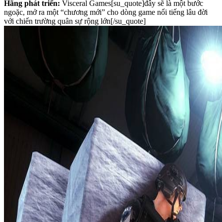
Hãng phát triển:
Visceral Games[su_quote]đây sẽ là một bước
ngoặc, mở ra một “chương mới” cho dòng game nổi tiếng lâu đời
với chiến trường quân sự rộng lớn[/su_quote]