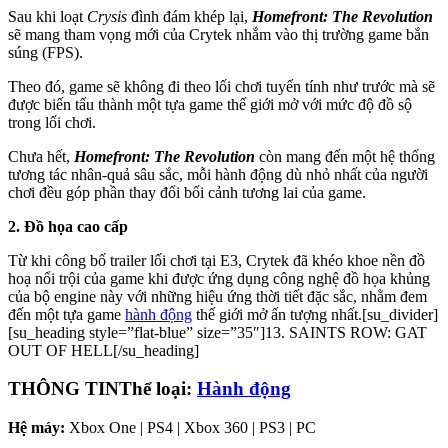
Sau khi loạt
Crysis
đình đám khép lại,
Homefront: The Revolution
sẽ mang tham vọng mới của Crytek nhắm vào thị trường game bắn
súng (FPS).
Theo đó, game sẽ không đi theo lối chơi tuyến tính như trước mà sẽ
được biến tấu thành một tựa game thế giới mở với mức độ đồ sộ
trong lối chơi.
Chưa hết,
Homefront: The Revolution
còn mang đến một hệ thống
tương tác nhân-quả sâu sắc, mỗi hành động dù nhỏ nhất của người
chơi đều góp phần thay đổi bối cảnh tương lai của game.
2. Đồ họa cao cấp
Từ khi công bố trailer lối chơi tại E3, Crytek đã khéo khoe nền đồ
hoạ nổi trội của game khi được ứng dụng công nghệ đồ họa khủng
của bộ engine này với những hiệu ứng thời tiết đặc sắc, nhằm đem
đến một tựa game
hành động
thế giới mở ấn tượng nhất.[su_divider]
[su_heading style=”flat-blue” size=”35″]13. SAINTS ROW: GAT
OUT OF HELL[/su_heading]
THÔNG TIN
Thể loại:
Hành động
Hệ máy:
Xbox One | PS4 | Xbox 360 | PS3 | PC