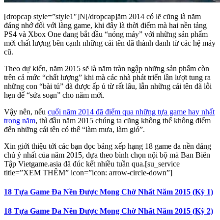
[dropcap style=”style1″]N[/dropcap]ăm 2014 có lẽ cũng là năm
đáng nhớ đối với làng game, khi đây là thời điểm mà hai nền tảng
PS4 và Xbox One đang bắt đầu “nóng máy” với những sản phẩm
mới chất lượng bên cạnh những cái tên đã thành danh từ các hệ máy
cũ.
Theo dự kiến, năm 2015 sẽ là năm tràn ngập những sản phẩm còn
trên cả mức “chất lượng” khi mà các nhà phát triển lần lượt tung ra
những con “bài tủ” đã được ấp ủ từ rất lâu, lẫn những cái tên đã lỗi
hẹn để “sửa soạn” cho năm mới.
Vậy nên, nếu
cuối năm 2014 đã điểm qua những tựa game hay nhất
trong năm
, thì đầu năm 2015 chúng ta cũng không thể không điểm
đến những cái tên có thể “làm mưa, làm gió”.
Xin giới thiệu tới các bạn đọc bảng xếp hạng 18 game đa nền đáng
chú ý nhất của năm 2015, dựa theo bình chọn nội bộ mà Ban Biên
Tập Vietgame.asia đã đúc kết nhiều tuần qua.[su_service
title=”XEM THÊM” icon=”icon: arrow-circle-down”]
18 Tựa Game Đa Nền Được Mong Chờ Nhất Năm 2015 (Kỳ 1)
18 Tựa Game Đa Nền Được Mong Chờ Nhất Năm 2015 (Kỳ 2)