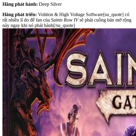
Hãng phát hành:
Deep Silver
Hãng phát triển:
Volition & High Voltage Software[su_quote] có
rất nhiều lí do để fan của
Saints Row IV
sẽ phát cuồng bản mở rộng
này ngay khi nó phát hành[/su_quote]