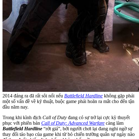
2014 đáng ra đã rất sôi nổi nếu
Battlefield Hardline
không gặp phải
một số vấn đề về kỹ thuật, buộc game phải hoãn ra mắt cho đến tận
đầu năm nay.
Trong khi kình địch
Call of Duty
đang có sự trở lại cực kỳ thuyết
phục với phiên bản
Call of Duty: Advanced Warfare
càng làm
Battlefield Hardline
“rớt giá”, bởi người chơi lại đang nghi ngờ sự
thay đổi táo bạo của game khi từ bỏ chiến trường quân sự ngày nào