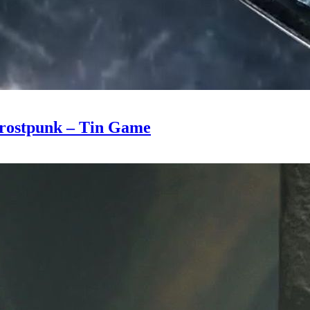
 Frostpunk – Tin Game