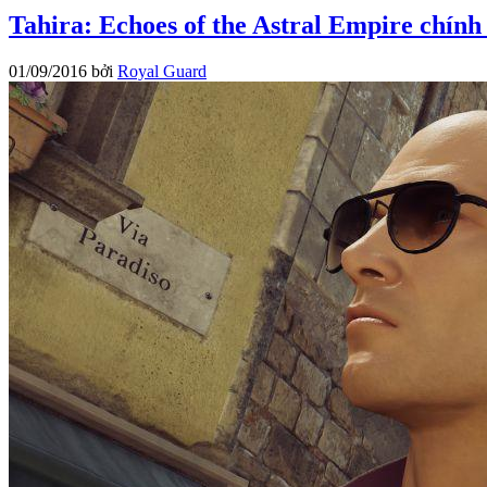
Tahira: Echoes of the Astral Empire chín
01/09/2016
bởi
Royal Guard