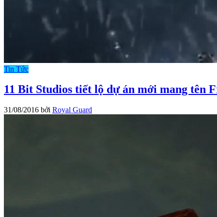
Tin Tức
11 Bit Studios tiết lộ dự án mới mang tên
31/08/2016
bởi
Royal Guard