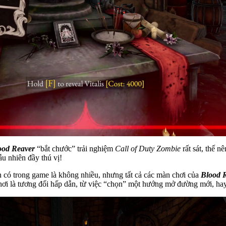
ood Reaver
“bắt chước” trải nghiệm
Call of Duty Zombie
rất sát, thế 
u nhiên đầy thú vị!
 có trong game là không nhiều, nhưng tất cả các màn chơi của
Blood 
chơi là tương đối hấp dẫn, từ việc “chọn” một hướng mở đường mới, hay