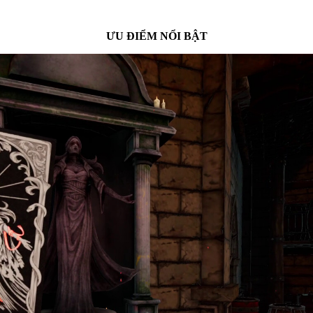
ƯU ĐIỂM NỔI BẬT