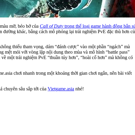
 màu mỡ, béo bở của
Call of Duty
trong thể loại game hành động bắn s
on đường khác, bằng cách mô phỏng lại trải nghiệm PvE đặc thù hơn c
không thiếu tham vọng, dám “đánh cược” vào một phần “ngách” mà
ng mệt mỏi với vòng lặp nội dung theo mùa và mô hình “battle pass”
n về một trải nghiệm PvE “thuần túy hơn”, “hoài cổ hơn” mà không có
.asia chơi nhanh trong một khoảng thời gian chơi ngắn, nên bài viết
iá chuyên sâu sắp tới của
Vietgame.asia
nhé!