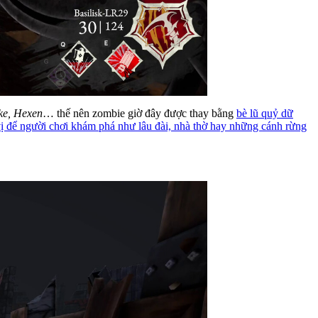
e, Hexen
… thế nên zombie giờ đây được thay bằng
bè lũ quỷ dữ
vị để người chơi khám phá như lâu đài, nhà thờ hay những cánh rừng