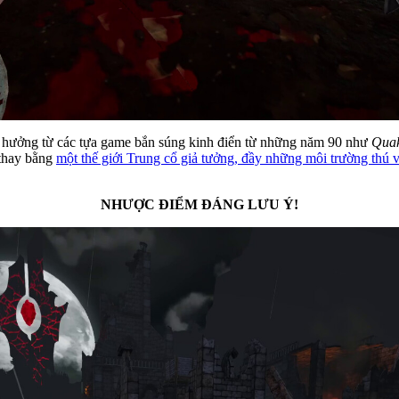
hưởng từ các tựa game bắn súng kinh điển từ những năm 90 như
Quak
 thay bằng
một thế giới Trung cổ giả tưởng, đầy những môi trường thú 
NHƯỢC ĐIỂM ĐÁNG LƯU Ý!