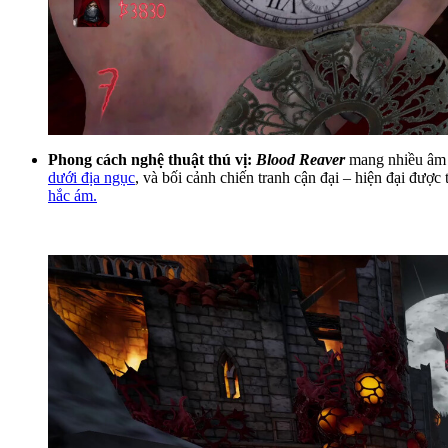
Phong cách nghệ thuật thú vị:
Blood Reaver
mang nhiều âm 
dưới địa ngục
, và bối cảnh chiến tranh cận đại – hiện đại được
hắc ám.