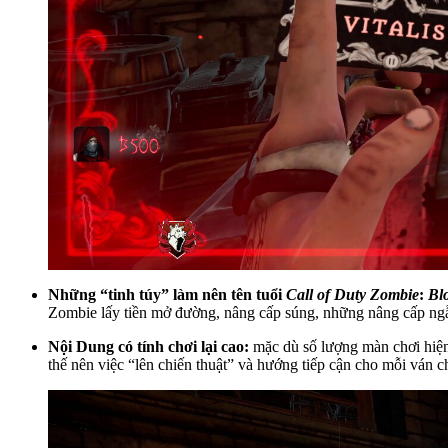
Những “tinh túy” làm nên tên tuổi
Call of Duty Zombie
:
Bl
Zombie lấy tiền mở đường, nâng cấp súng, những nâng cấp ngẫ
Nội Dung có tính chơi lại cao:
mặc dù số lượng màn chơi hiện
thế nên việc “lên chiến thuật” và hướng tiếp cận cho mỗi ván 