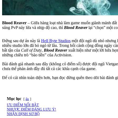
Blood Reaver
– Giữa hàng loạt nhà làm game muốn giành mảnh đất
súng PvP nảy lửa và nhịp độ cao, thì
Blood Reaver
lại “chọn” một c
Đứng sau dự án này là
Hell Byte Studios
một đội ngũ dù nhỏ nhưng 
nhiều studio lớn đã bỏ ngỏ từ lâu. Trong bối cảnh cộng đồng ngày cà
bất tận của
Call of Duty
,
Blood Reaver
xuất hiện như một lời hứa hẹ
những chiêu trò “bào tiền” của Activision.
Bài đánh giá nhanh sau đây (không có điểm số) được đội ngũ Vietgame
chưa thể phản ánh đầy đủ tất cả các khía cạnh của game.
Để có cái nhìn toàn diện hơn, bạn đọc đừng quên theo dõi bài đánh g
Mục lục
ẩn
ƯU ĐIỂM NỔI BẬT
NHƯỢC ĐIỂM ĐÁNG LƯU Ý!
NHẬN ĐỊNH SƠ BỘ