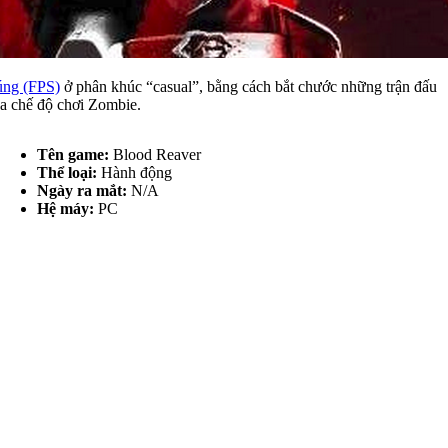
úng (FPS)
ở phân khúc “casual”, bằng cách bắt chước những trận đấu
ủa chế độ chơi Zombie.
Tên game:
Blood Reaver
Thể loại:
Hành động
Ngày ra mắt:
N/A
Hệ máy:
PC