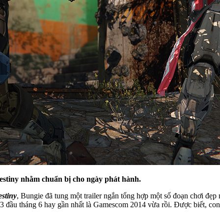
Destiny nhằm chuẩn bị cho ngày phát hành.
stiny
, Bungie đã tung một trailer ngắn tổng hợp một số đoạn chơi đẹp
E3 đầu tháng 6 hay gần nhất là Gamescom 2014 vừa rồi. Được biết, con s