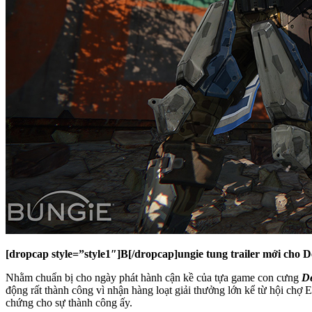
[dropcap style=”style1″]B[/dropcap]ungie tung trailer mới cho 
Nhằm chuẩn bị cho ngày phát hành cận kề của tựa game con cưng
De
động rất thành công vì nhận hàng loạt giải thưởng lớn kể từ hội chợ 
chứng cho sự thành công ấy.