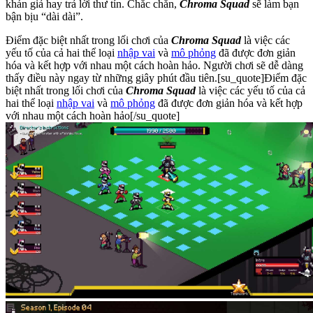
khán giả hay trả lời thư tín. Chắc chắn,
Chroma Squad
sẽ làm bạn
bận bịu “dài dài”.
Điểm đặc biệt nhất trong lối chơi của
Chroma Squad
là việc các
yếu tố của cả hai thể loại
nhập vai
và
mô phỏng
đã được đơn giản
hóa và kết hợp với nhau một cách hoàn hảo. Người chơi sẽ dễ dàng
thấy điều này ngay từ những giây phút đầu tiên.[su_quote]Điểm đặc
biệt nhất trong lối chơi của
Chroma Squad
là việc các yếu tố của cả
hai thể loại
nhập vai
và
mô phỏng
đã được đơn giản hóa và kết hợp
với nhau một cách hoàn hảo[/su_quote]