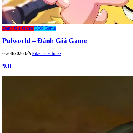
Đánh Giá Game
TOP Game
Palworld – Đánh Giá Game
05/08/2026
bởi
Piketr Cechillas
9.0