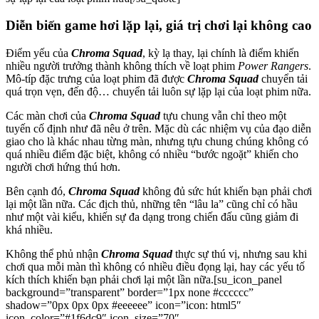
Diễn biến game hơi lặp lại, giá trị chơi lại không cao
Điểm yếu của
Chroma Squad
, kỳ lạ thay, lại chính là điểm khiến
nhiều người trưởng thành không thích về loạt phim
Power Rangers
.
Mô-típ đặc trưng của loạt phim đã được
Chroma Squad
chuyển tải
quá trọn vẹn, đến độ… chuyển tải luôn sự lặp lại của loạt phim nữa.
Các màn chơi của
Chroma Squad
tựu chung vẫn chỉ theo một
tuyến cố định như đã nêu ở trên. Mặc dù các nhiệm vụ của đạo diễn
giao cho là khác nhau từng màn, nhưng tựu chung chúng không có
quá nhiều điểm đặc biệt, không có nhiều “bước ngoặt” khiến cho
người chơi hứng thú hơn.
Bên cạnh đó,
Chroma Squad
không đủ sức hút khiến bạn phải chơi
lại một lần nữa. Các địch thủ, những tên “lâu la” cũng chỉ có hầu
như một vài kiểu, khiến sự đa dạng trong chiến đấu cũng giảm đi
khá nhiều.
Không thể phủ nhận
Chroma Squad
thực sự thú vị, nhưng sau khi
chơi qua mỗi màn thì không có nhiều điều đọng lại, hay các yếu tố
kích thích khiến bạn phải chơi lại một lần nữa.[su_icon_panel
background=”transparent” border=”1px none #cccccc”
shadow=”0px 0px 0px #eeeeee” icon=”icon: html5″
icon_color=”#1f6dc9″ icon_size=”70″