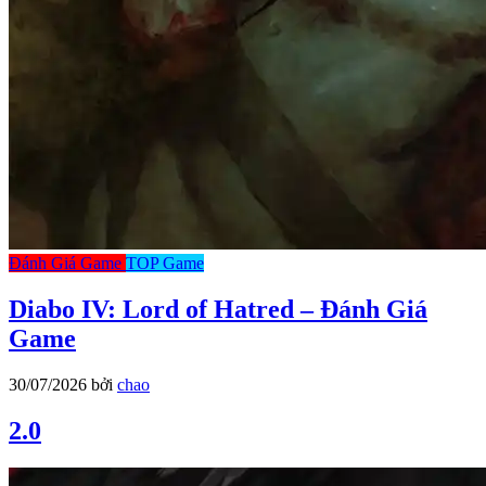
Đánh Giá Game
TOP Game
Diabo IV: Lord of Hatred – Đánh Giá
Game
30/07/2026
bởi
chao
2.0