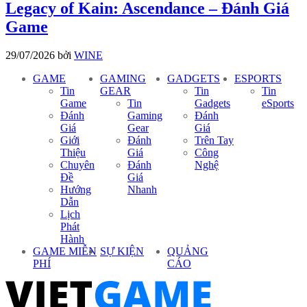
Legacy of Kain: Ascendance – Đánh Giá
Game
29/07/2026
bởi
WINE
GAME
GAMING
GADGETS
ESPORTS
Tin
GEAR
Tin
Tin
Game
Tin
Gadgets
eSports
Đánh
Gaming
Đánh
Giá
Gear
Giá
Giới
Đánh
Trên Tay
Thiệu
Giá
Công
Chuyên
Đánh
Nghệ
Đề
Giá
Hướng
Nhanh
Dẫn
Lịch
Phát
Hành
GAME MIỄN
SỰ KIỆN
QUẢNG
PHÍ
CÁO