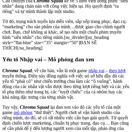
Câu chuyện của
Chroma Squad
kể về 5 diễn viên đóng phim “siêu
nhân” đang chán nản với công việc hiện tại. Họ quyết định “ra
riêng” và tự mình thành lập một studio.
Từ đó, trọng trách tuyển lựa diễn viên, sắp xếp trang phục, đạo cụ;
“marketing” cho sản phẩm của mình…được giao cho chính người
chơi. Bạn, chứ không ai khác, sẽ tạo nên một chuỗi phim truyền
hình “siêu nhân” cho riêng mình.[su_divider][su_heading
style=”flat-blue” size=”35″ margin=”50″]BẠN SẼ
THÍCH[/su_heading]
Yếu tố Nhập vai – Mô phỏng đan xen
Chroma Squad
, về căn bản, vẫn là một game
nhập vai
–
theo lượt
truyền thống. Điều này đồng nghĩa với việc nó sở hữu đầy đủ các
yếu tố “phải có” như chiến trường chia làm các “ô vuông”, hành
động của các nhân vật vẫn được theo từng lượt riêng biệt và các yếu
tố phụ thêm như trang bị, các “tuyệt chiêu” của cả nhóm hay các
khả năng đặc trưng của từng nhân vật.
Tuy vậy,
Chroma Squad
lại đan xen vào đó các yếu tố của một
game
mô phỏng
“thứ thiệt”. Người chơi sẽ vận hành studio của
riêng mình, do đó, sẽ có rất nhiều việc cần bạn giải quyết. Từ quyết
định chiến lược marketing, chuẩn bị phục trang, đạo cụ… Bạn cũng
sẽ cần phải để ý đến lượng người xem của mỗi tập, phản ứng của