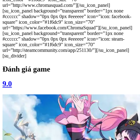
url=”http://www.chromasquad.com/”][/su_icon_panel]
[su_icon_panel background=”transparent” border=”1px none
#cccccc” shadow=”0px 0px 0px #eeeeee” icon=”icon: facebook-
square” icon_color=”#1f6dc9″ icon_size=”70″
url=”https://www.facebook.com/ChromaSquad”][/su_icon_panel]
[su_icon_panel background=”transparent” border=”1px none
#cccccc” shadow=”0px 0px 0px #eeeeee” icon=”icon: steam-
square” icon_color=”#1f6dc9″ icon_size=”70″
url=”http://steamcommunity.com/app/251130/”][/su_icon_panel]
[su_divider]
Đánh giá game
9.0