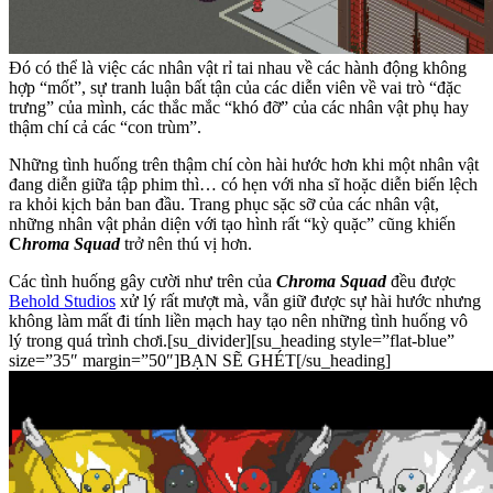
Đó có thể là việc các nhân vật rỉ tai nhau về các hành động không
hợp “mốt”, sự tranh luận bất tận của các diễn viên về vai trò “đặc
trưng” của mình, các thắc mắc “khó đỡ” của các nhân vật phụ hay
thậm chí cả các “con trùm”.
Những tình huống trên thậm chí còn hài hước hơn khi một nhân vật
đang diễn giữa tập phim thì… có hẹn với nha sĩ hoặc diễn biến lệch
ra khỏi kịch bản ban đầu. Trang phục sặc sỡ của các nhân vật,
những nhân vật phản diện với tạo hình rất “kỳ quặc” cũng khiến
C
hroma Squad
trở nên thú vị hơn.
Các tình huống gây cười như trên của
Chroma Squad
đều được
Behold Studios
xử lý rất mượt mà, vẫn giữ được sự hài hước nhưng
không làm mất đi tính liền mạch hay tạo nên những tình huống vô
lý trong quá trình chơi.[su_divider][su_heading style=”flat-blue”
size=”35″ margin=”50″]BẠN SẼ GHÉT[/su_heading]