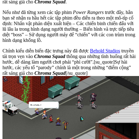
rất sáng giá cho
Chroma Squad
.
Nếu như đã từng xem các tập phim
Power Rangers
trước đây, hẳn
bạn sẽ nhận ra hầu hết các tập phim đều diễn ra theo một mô-típ cố
định: Nhân vật phản diện xuất hiện – Các chiến binh chiến đấu với
lũ lâu la trong hình dạng người thường – Biến hình và trực tiếp tiêu
diệt “boss” – Sử dụng người máy để “chiến” với các con trùm trong
hình dạng khổng lồ.
Chính kiểu diễn biến đặc trưng này đã được
Behold Studios
truyền
tải trọn vẹn vào
Chroma Squad
thông qua những tình huống rất hài
hước, dễ dàng làm người chơi phải “phì cười”.[su_quote]Sự hài
hước, các yếu tố “parody” chính là một trong những “điểm cộng”
rất sáng giá cho
Chroma Squad
[/su_quote]