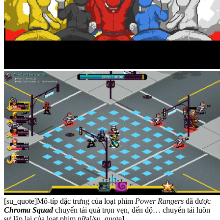
[su_quote]Mô-típ đặc trưng của loạt phim
Power Rangers
đã được
Chroma Squad
chuyển tải quá trọn vẹn, đến độ… chuyển tải luôn
sự lặp lại của loạt phim nữa[/su_quote]