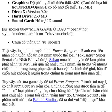
Graphics:
Độ phân giải tối thiểu 640×480 (Card đồ họa hỗ
trợ Direct3D/OpenGL có bộ nhớ tối thiểu 128MB)
DirectX:
Version 9.0c
Hard Drive:
250 MB
Sound Card:
Hỗ trợ 2D sound
[su_spoiler title=”MUA GAME Ở ĐÂU?” open=”no”
style=”modern-dark” icon=”chevron-circle”]
Chưa có thông tin[/su_spoiler]
Thật vậy, loạt phim truyền hình
Power Rangers
– 5 anh em siêu
nhân có nguồn gốc từ loạt phim thuộc thể loại “Tokusatsu” Super
Sentai của Nhật Bản và được
Saban
mua bản quyền để làm phim
phát hành tại Mỹ. Trải qua rất nhiều mùa phim, ấn tượng về những
chiến binh trong trang phục sặc sỡ bảo vệ hòa bình thế giới, hẳn đã
cuốn hút không ít người trong chúng ta trong một thời gian dài.
Tuy vậy, các tựa game lấy đề tài
Power Rangers
từ trước tới nay lại
có chất lượng cực kỳ kém cỏi. Chúng dường như được làm ra để
“ăn theo” loạt phim cùng tên, chứ chẳng hề được đầu tư chăm chút
một chút nào. Trong bối cảnh “hẩm hiu” đó,
Chroma Squad
,
sản
phẩm mới nhất của
Behold Studios
, đã ra đời với “diện mạo” khá
đặc biệt.