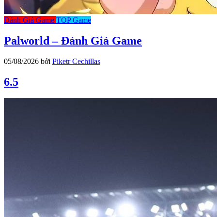
Đánh Giá Game
TOP Game
Palworld – Đánh Giá Game
05/08/2026
bởi
Piketr Cechillas
6.5