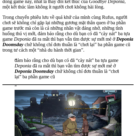
dòng game này, nhất là thay đổi kết thúc của
Goodbye Deponia
,
một kết thúc làm không ít người chơi không hài lòng.
Trong chuyến phiêu lưu về quá khứ của mình cùng Rufus, người
chơi sẽ không chỉ gặp lại những gương mặt thân quen ở ba phần
game trước mà còn là cả những nhân vật đáng nhớ, những tình
huống thú vị mới, đảm bảo rằng cho dù bạn có đã “cày nát” ba tựa
game
Deponia
đã ra mắt thì bạn vẫn tìm được sự mới mẻ ở
Deponia
Doomsday
chứ không chỉ đơn thuần là “chơi lại” ba phần game cũ
trong tư cách một “nhà du hành thời gian”.
đảm bảo rằng cho dù bạn có đã “cày nát” ba tựa game
Deponia
đã ra mắt thì bạn vẫn tìm được sự mới mẻ ở
Deponia Doomsday
chứ không chỉ đơn thuần là “chơi
lại” ba phần game cũ