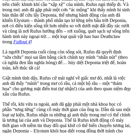
trên chiếc khinh khí cầu “xập xệ” của mình, Rufus ngủ thiếp đi. Và
trong mơ, anh đã gặp phải một cơn “ác mộng” khi thấy mình hi sinh
bản thân để cứu lấy Deponia, thế nhưng hành động của anh đã
khiến Elysium – thành phố nhân tạo lơ lửng trên bầu trời Deponia,
nơi có điều kiện sống tốt hơn nhiều so với dưới mặt đất đầy rác rưởi
và cũng là nơi Rufus hướng đến – rơi xuống, quét sạch sự sống trên
hành tinh này ngoại trừ… một loại quái vật hao hao Deathclaw
trong
Fallout 4
!
Là người Deponia cuối cùng còn sống sót, Rufus đã quyết định
“sửa chữa” mọi sai lầm bằng cách chính tay mình “nhấn nút” (theo
cả nghĩa đen lẫn nghĩa bóng) để… hủy diệt Deponia triệt để, hoàn
toàn, kết thúc tất cả!
Giật mình tỉnh dậy, Rufus cứ mải nghĩ về giấc mơ đó, nhất là việc
anh đã thấy “mình” trong mơ có râu, cả một bộ râu – một “thảm
họa” cho gương mặt điển trai (tự nhận!) của anh theo quan niệm đẹp
xấu của Rufus.
Thế rồi, khi vừa ra ngoài, anh đã gặp phải một nhà khoa học có
phần “tưng tửng” cùng cỗ máy thời gian của ông ta. Dần dà sau một
loạt sự kiện, Rufus nhận ra những gì anh thấy trong mơ có thể chính
là tương lai của anh và Deponia. Thế là Rufus khởi động cỗ máy
thời gian với niềm tin thay đổi quá khứ có thể biến chuyển tương lai,
ngăn Deponia – Elysium khỏi họa diệt vong đồng thời tránh cho