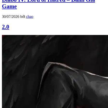
Game
30/07/2026
bởi
chao
2.0