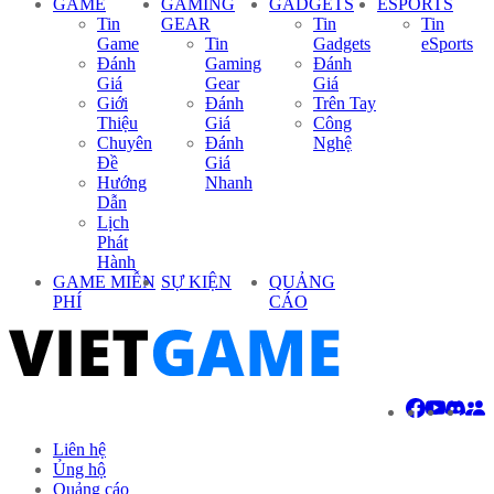
GAME
GAMING
GADGETS
ESPORTS
Tin
GEAR
Tin
Tin
Game
Tin
Gadgets
eSports
Đánh
Gaming
Đánh
Giá
Gear
Giá
Giới
Đánh
Trên Tay
Thiệu
Giá
Công
Chuyên
Đánh
Nghệ
Đề
Giá
Hướng
Nhanh
Dẫn
Lịch
Phát
Hành
GAME MIỄN
SỰ KIỆN
QUẢNG
PHÍ
CÁO
Liên hệ
Ủng hộ
Quảng cáo