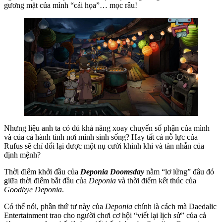
gương mặt của mình “cái họa”… mọc râu!
Nhưng liệu anh ta có đủ khả năng xoay chuyển số phận của mình
và của cả hành tinh nơi mình sinh sống? Hay tất cả nỗ lực của
Rufus sẽ chỉ đổi lại được một nụ cười khinh khi và tàn nhẫn của
định mệnh?
Thời điểm khởi đầu của
Deponia Doomsday
nằm “lơ lửng” đâu đó
giữa thời điểm bắt đầu của
Deponia
và thời điểm kết thúc của
Goodbye Deponia
.
Có thể nói, phần thứ tư này của
Deponia
chính là cách mà Daedalic
Entertainment trao cho người chơi cơ hội “viết lại lịch sử” của cả