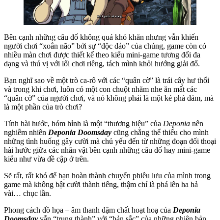
Bên cạnh những câu đố không quá khó khăn nhưng vẫn khiến
người chơi “xoắn não” bởi sự “độc đáo” của chúng, game còn có
nhiều màn chơi được thiết kế theo kiểu mini-game tương đối đa
dạng và thú vị với lối chơi riêng, tách mình khỏi hướng giải đố.
Bạn nghĩ sao về một trò ca-rô với các “quân cờ” là trái cây hư thối
và trong khi chơi, luôn có một con chuột nhăm nhe ăn mất các
“quân cờ” của người chơi, và nó không phải là một kẻ phá đám, mà
là một phần của trò chơi?
Tính hài hước, hóm hỉnh là một “thương hiệu” của
Deponia
nên
nghiễm nhiên
Deponia Doomsday
cũng chẳng thể thiếu cho mình
những tình huống gây cười mà chủ yếu đến từ những đoạn đối thoại
hài hước giữa các nhân vật bên cạnh những câu đố hay mini-game
kiểu như vừa đề cập ở trên.
Sẽ rất, rất khó để bạn hoàn thành chuyến phiêu lưu của mình trong
game mà không bật cười thành tiếng, thậm chí là phá lên ha hả
vài… chục lần.
Phong cách đồ họa – âm thanh đậm chất hoạt hoạ của
Deponia
Doomsday
vẫn “trung thành” với “bản sắc” của những phiên bản