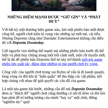
NHỮNG ĐIỂM MẠNH ĐƯỢC “GIỮ GÌN” VÀ “PHÁT
HUY”
Với bất kỳ một thương hiệu game nào, khi một phiên bản mới được
công bố, người chơi luôn kì vọng vào những sự mới mẻ, cải tiến.
Nhưng
Deponia
cũng như Daedalic Entertainment không cần điều
đó với
Deponia Doomsday
.
Giữ nguyên vẹn những thế mạnh mà những phiên bản trước đã thể
hiện và phát huy chúng trong một bối cảnh mới, một cốt truyện mới,
thế là đủ để phiên bản
Deponia
thứ tư này trở thành
một tựa game
phiêu lưu xuất sắc, đúng như những gì mà người chơi hy vọng.
Công việc của người chơi trong vai Rufus sẽ vẫn là đi loanh quanh,
lòng vòng và đôi khi là “luẩn quẩn” để thu thập các vật phẩm, kết
hợp chúng với nhau để giải quyết các câu đố của game.
Là một tựa game hài hước, những câu đố mà
Deponia Doomsday
đem ra “thách đố” người chơi cũng thường có nét dí dỏm và đòi hỏi
bạn phải để trí tưởng tượng của mình “bay xa” một chút, đừng
“nghiêm túc” quá!