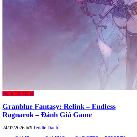
Đánh Giá Game
Granblue Fantasy: Relink – Endless
Ragnarok – Đánh Giá Game
24/07/2026
bởi
Teddie Danh