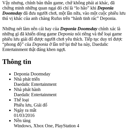
Vậy nhưng, chính bản thân game, chứ không phải ai khác, đã
chứng minh những quan ngại đó chỉ là “lo hão” khi
Deponia
Doomsday
đã đưa người chơi, một lần nữa, vào một cuộc phiêu lưu
thú vị khác của anh chàng Rufus trên “hành tinh rác” Deponia.
Những nét làm nên cái hay của
Deponia Doomsday
chính xác là
những gì đã khiến dòng game
Deponia
nói riêng và thể loại game
phiêu lưu giải đố được người chơi yêu thích. Tiếp tục duy trì được
“phong độ” của
Deponia
ở lần trở lại thứ ba này, Daedalic
Entertainment thật đáng khen ngợi.
Thông tin
Deponia Doomsday
Nhà phát triển
Daedalic Entertainment
Nhà phát hành
Daedalic Entertainment
Thể loại
Phiêu lưu, Giải đố
Ngày ra mắt
01/03/2016
Nền tảng
Windows, Xbox One, PlayStation 4