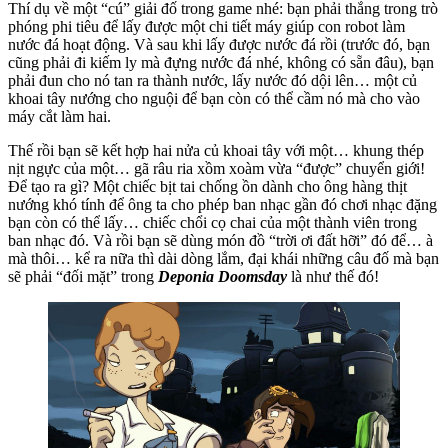
Thí dụ về một “cú” giải đố trong game nhé: bạn phải thắng trong trò
phóng phi tiêu để lấy được một chi tiết máy giúp con robot làm
nước đá hoạt động. Và sau khi lấy được nước đá rồi (trước đó, bạn
cũng phải đi kiếm ly mà đựng nước đá nhé, không có sẵn đâu), bạn
phải đun cho nó tan ra thành nước, lấy nước đó dội lên… một củ
khoai tây nướng cho nguội để bạn còn có thể cầm nó mà cho vào
máy cắt làm hai.
Thế rồi bạn sẽ kết hợp hai nửa củ khoai tây với một… khung thép
nịt ngực của một… gã râu ria xồm xoàm vừa “được” chuyển giới!
Để tạo ra gì? Một chiếc bịt tai chống ồn dành cho ông hàng thịt
nướng khó tính để ông ta cho phép ban nhạc gần đó chơi nhạc đặng
bạn còn có thể lấy… chiếc chổi cọ chai của một thành viên trong
ban nhạc đó. Và rồi bạn sẽ dùng món đồ “trời ơi đất hỡi” đó để… à
mà thôi… kể ra nữa thì dài dòng lắm, đại khái những câu đố mà bạn
sẽ phải “đối mặt” trong
Deponia Doomsday
là như thế đó!