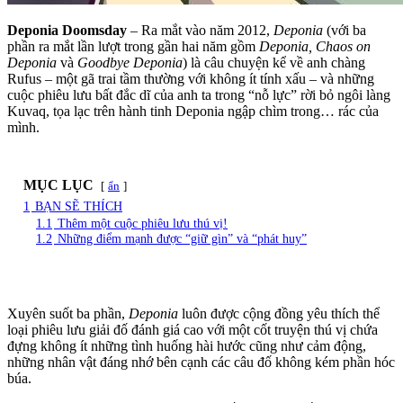
Deponia Doomsday
– Ra mắt vào năm 2012,
Deponia
(với ba
phần ra mắt lần lượt trong gần hai năm gồm
Deponia, Chaos on
Deponia
và
Goodbye Deponia
) là câu chuyện kể về anh chàng
Rufus – một gã trai tầm thường với không ít tính xấu – và những
cuộc phiêu lưu bất đắc dĩ của anh ta trong “nỗ lực” rời bỏ ngôi làng
Kuvaq, tọa lạc trên hành tinh Deponia ngập chìm trong… rác của
mình.
MỤC LỤC
ẩn
1
BẠN SẼ THÍCH
1.1
Thêm một cuộc phiêu lưu thú vị!
1.2
Những điểm mạnh được “giữ gìn” và “phát huy”
Xuyên suốt ba phần,
Deponia
luôn được cộng đồng yêu thích thể
loại phiêu lưu giải đố đánh giá cao với một cốt truyện thú vị chứa
đựng không ít những tình huống hài hước cũng như cảm động,
những nhân vật đáng nhớ bên cạnh các câu đố không kém phần hóc
búa.