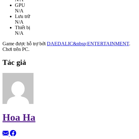
GPU
N/A
Lưu trữ
N/A
Thiết bị
N/A
Game được hỗ trợ bởi
DAEDALIC&nbsp;ENTERTAINMENT
.
Chơi trên PC.
Tác giả
Hoa Ha