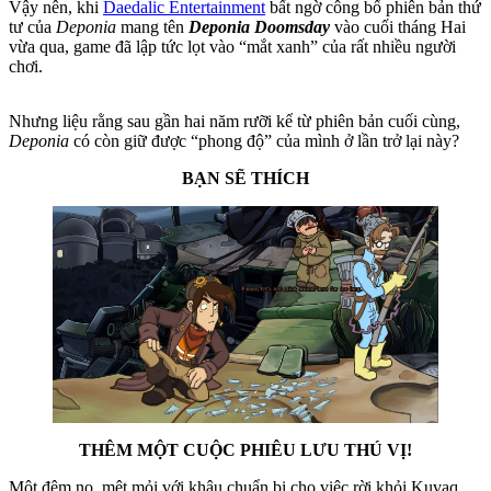
Vậy nên, khi
Daedalic Entertainment
bất ngờ công bố phiên bản thứ
tư của
Deponia
mang tên
Deponia Doomsday
vào cuối tháng Hai
vừa qua, game đã lập tức lọt vào “mắt xanh” của rất nhiều người
chơi.
Nhưng liệu rằng sau gần hai năm rưỡi kể từ phiên bản cuối cùng,
Deponia
có còn giữ được “phong độ” của mình ở lần trở lại này?
BẠN SẼ THÍCH
THÊM MỘT CUỘC PHIÊU LƯU THÚ VỊ!
Một đêm nọ, mệt mỏi với khâu chuẩn bị cho việc rời khỏi Kuvaq