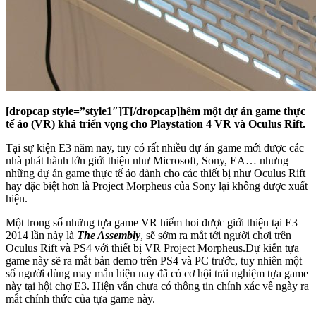
[dropcap style=”style1″]T[/dropcap]hêm một dự án game thực
tế ảo (VR) khá triển vọng cho Playstation 4 VR và Oculus Rift.
Tại sự kiện E3 năm nay, tuy có rất nhiều dự án game mới được các
nhà phát hành lớn giới thiệu như Microsoft, Sony, EA… nhưng
những dự án game thực tế ảo dành cho các thiết bị như Oculus Rift
hay đặc biệt hơn là Project Morpheus của Sony lại không được xuất
hiện.
Một trong số những tựa game VR hiếm hoi được giới thiệu tại E3
2014 lần này là
The Assembly
, sẽ sớm ra mắt tới người chơi trên
Oculus Rift và PS4 với thiết bị VR Project Morpheus.Dự kiến tựa
game này sẽ ra mắt bản demo trên PS4 và PC trước, tuy nhiên một
số người dùng may mắn hiện nay đã có cơ hội trải nghiệm tựa game
này tại hội chợ E3. Hiện vẫn chưa có thông tin chính xác về ngày ra
mắt chính thức của tựa game này.