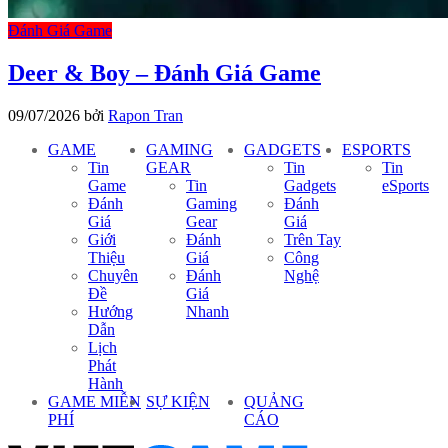
Đánh Giá Game
Deer & Boy – Đánh Giá Game
09/07/2026
bởi
Rapon Tran
GAME
GAMING
GADGETS
ESPORTS
Tin
GEAR
Tin
Tin
Game
Tin
Gadgets
eSports
Đánh
Gaming
Đánh
Giá
Gear
Giá
Giới
Đánh
Trên Tay
Thiệu
Giá
Công
Chuyên
Đánh
Nghệ
Đề
Giá
Hướng
Nhanh
Dẫn
Lịch
Phát
Hành
GAME MIỄN
SỰ KIỆN
QUẢNG
PHÍ
CÁO