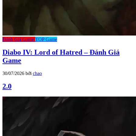
Đánh Giá Game
TOP Game
Diabo IV: Lord of Hatred – Đánh Giá
Game
30/07/2026
bởi
chao
2.0