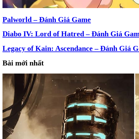
Palworld – Đánh Giá Game
Diabo IV: Lord of Hatred – Đánh Giá Ga
Legacy of Kain: Ascendance – Đánh Giá 
Bài mới nhất