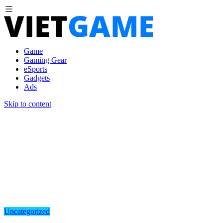
Game
Gaming Gear
eSports
Gadgets
Ads
Skip to content
Uncategorized