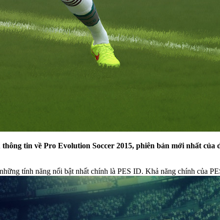
u thông tin về Pro Evolution Soccer 2015, phiên bản mới nhất của
những tính năng nổi bật nhất chính là PES ID. Khả năng chính của PES