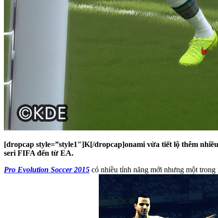
[dropcap style=”style1″]K[/dropcap]onami vừa tiết lộ thêm nhiề
seri FIFA đến từ EA.
Pro Evolution Soccer 2015
có nhiều tính năng mới nhưng một trong 