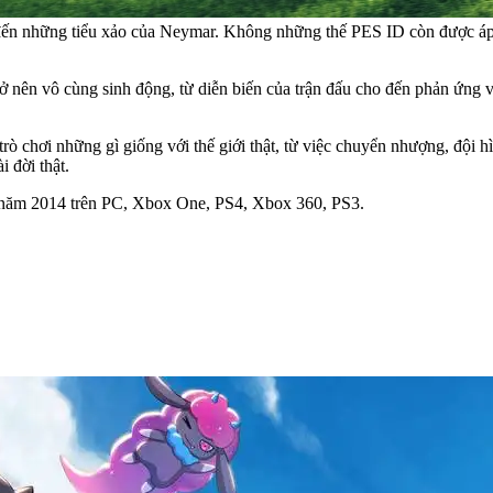
o đến những tiểu xảo của Neymar. Không những thế PES ID còn được á
ở nên vô cùng sinh động, từ diễn biến của trận đấu cho đến phản ứng v
rò chơi những gì giống với thế giới thật, từ việc chuyển nhượng, đội hì
 đời thật.
1 năm 2014 trên PC, Xbox One, PS4, Xbox 360, PS3.