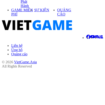
Phát
Hành
GAME MIỄN
SỰ KIỆN
QUẢNG
PHÍ
CÁO
Liên hệ
Ủng hộ
Quảng cáo
© 2026
VietGame.Asia
All Rights Reserved