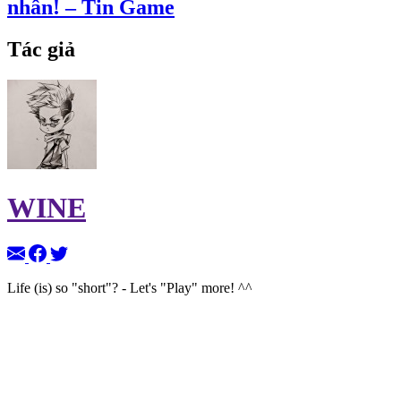
nhân! – Tin Game
Tác giả
WINE
Life (is) so "short"? - Let's "Play" more! ^^