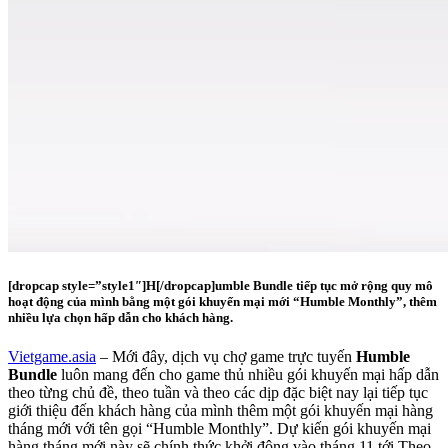
[dropcap style=”style1″]H[/dropcap]
umble Bundle tiếp tục mở rộng quy mô
hoạt động của mình bằng một gói khuyến mại mới “Humble Monthly”, thêm
nhiều lựa chọn hấp dẫn cho khách hàng.
Vietgame.asia
– Mới đây, dịch vụ chợ game trực tuyến
Humble
Bundle
luôn mang đến cho game thủ nhiều gói khuyến mại hấp dẫn
theo từng chủ đề, theo tuần và theo các dịp đặc biệt nay lại tiếp tục
giới thiệu đến khách hàng của mình thêm một gói khuyến mại hàng
tháng mới với tên gọi “Humble Monthly”. Dự kiến gói khuyến mại
hàng tháng mới này sẽ chính thức khởi động vào tháng 11 tới.Theo