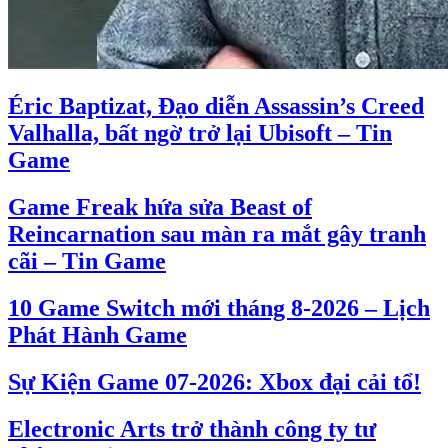
Éric Baptizat, Đạo diễn Assassin’s Creed
Valhalla, bất ngờ trở lại Ubisoft – Tin
Game
Game Freak hứa sửa Beast of
Reincarnation sau màn ra mắt gây tranh
cãi – Tin Game
10 Game Switch mới tháng 8-2026 – Lịch
Phát Hành Game
Sự Kiện Game 07-2026: Xbox đại cải tổ!
Electronic Arts trở thành công ty tư