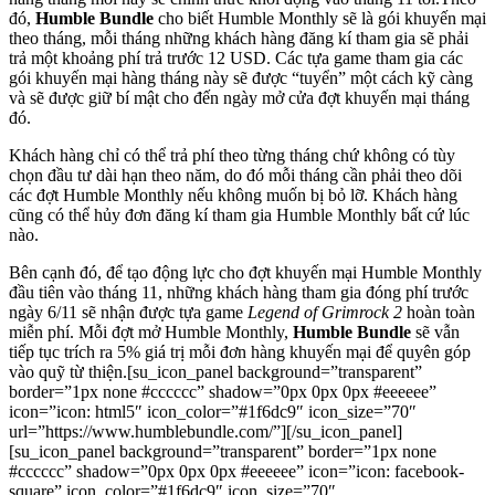
đó,
Humble Bundle
cho biết Humble Monthly sẽ là gói khuyến mại
theo tháng, mỗi tháng những khách hàng đăng kí tham gia sẽ phải
trả một khoảng phí trả trước 12 USD. Các tựa game tham gia các
gói khuyến mại hàng tháng này sẽ được “tuyển” một cách kỹ càng
và sẽ được giữ bí mật cho đến ngày mở cửa đợt khuyến mại tháng
đó.
Khách hàng chỉ có thể trả phí theo từng tháng chứ không có tùy
chọn đầu tư dài hạn theo năm, do đó mỗi tháng cần phải theo dõi
các đợt Humble Monthly nếu không muốn bị bỏ lỡ. Khách hàng
cũng có thể hủy đơn đăng kí tham gia Humble Monthly bất cứ lúc
nào.
Bên cạnh đó, để tạo động lực cho đợt khuyến mại Humble Monthly
đầu tiên vào tháng 11, những khách hàng tham gia đóng phí trước
ngày 6/11 sẽ nhận được tựa game
Legend of Grimrock 2
hoàn toàn
miễn phí. Mỗi đợt mở Humble Monthly,
Humble Bundle
sẽ vẫn
tiếp tục trích ra 5% giá trị mỗi đơn hàng khuyến mại để quyên góp
vào quỹ từ thiện.[su_icon_panel background=”transparent”
border=”1px none #cccccc” shadow=”0px 0px 0px #eeeeee”
icon=”icon: html5″ icon_color=”#1f6dc9″ icon_size=”70″
url=”https://www.humblebundle.com/”][/su_icon_panel]
[su_icon_panel background=”transparent” border=”1px none
#cccccc” shadow=”0px 0px 0px #eeeeee” icon=”icon: facebook-
square” icon_color=”#1f6dc9″ icon_size=”70″