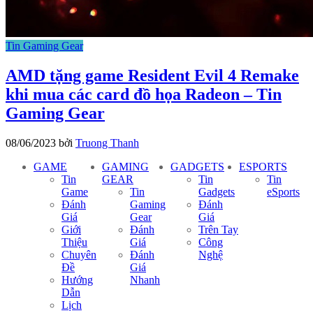
Tin Gaming Gear
AMD tặng game Resident Evil 4 Remake
khi mua các card đồ họa Radeon – Tin
Gaming Gear
08/06/2023
bởi
Truong Thanh
GAME
GAMING
GADGETS
ESPORTS
Tin
GEAR
Tin
Tin
Game
Tin
Gadgets
eSports
Đánh
Gaming
Đánh
Giá
Gear
Giá
Giới
Đánh
Trên Tay
Thiệu
Giá
Công
Chuyên
Đánh
Nghệ
Đề
Giá
Hướng
Nhanh
Dẫn
Lịch