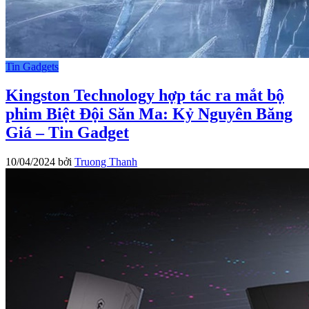
Tin Gadgets
Kingston Technology hợp tác ra mắt bộ
phim Biệt Đội Săn Ma: Kỷ Nguyên Băng
Giá – Tin Gadget
10/04/2024
bởi
Truong Thanh