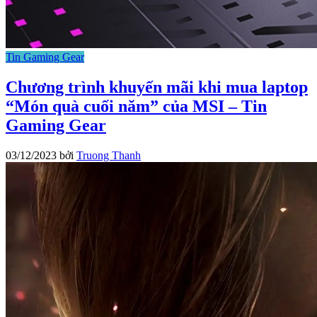
Tin Gaming Gear
Chương trình khuyến mãi khi mua laptop
“Món quà cuối năm” của MSI – Tin
Gaming Gear
03/12/2023
bởi
Truong Thanh