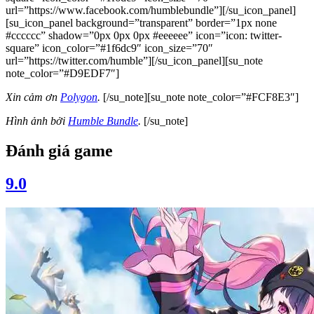
url=”https://www.facebook.com/humblebundle”][/su_icon_panel]
[su_icon_panel background=”transparent” border=”1px none
#cccccc” shadow=”0px 0px 0px #eeeeee” icon=”icon: twitter-
square” icon_color=”#1f6dc9″ icon_size=”70″
url=”https://twitter.com/humble”][/su_icon_panel][su_note
note_color=”#D9EDF7″]
Xin cảm ơn
Polygon
.
[/su_note][su_note note_color=”#FCF8E3″]
Hình ảnh bởi
Humble Bundle
.
[/su_note]
Đánh giá game
9.0