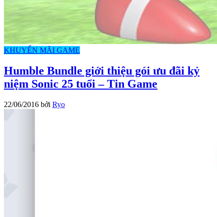
KHUYẾN MÃI GAME
Humble Bundle giới thiệu gói ưu đãi kỷ
niệm Sonic 25 tuổi – Tin Game
22/06/2016
bởi
Ryo