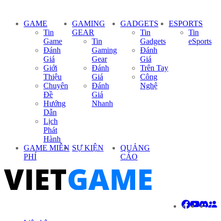
GAME
GAMING
GADGETS
ESPORTS
Tin
GEAR
Tin
Tin
Game
Tin
Gadgets
eSports
Đánh
Gaming
Đánh
Giá
Gear
Giá
Giới
Đánh
Trên Tay
Thiệu
Giá
Công
Chuyên
Đánh
Nghệ
Đề
Giá
Hướng
Nhanh
Dẫn
Lịch
Phát
Hành
GAME MIỄN
SỰ KIỆN
QUẢNG
PHÍ
CÁO