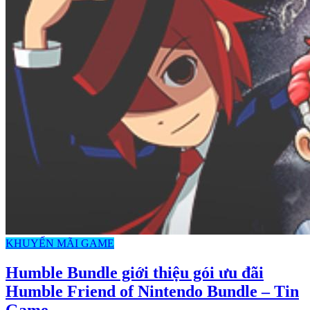
KHUYẾN MÃI GAME
Humble Bundle giới thiệu gói ưu đãi
Humble Friend of Nintendo Bundle – Tin