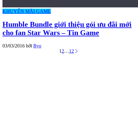
KHUYẾN MÃI GAME
Humble Bundle giới thiệu gói ưu đãi mới
cho fan Star Wars – Tin Game
03/03/2016
bởi
Ryo
1
2
…
12