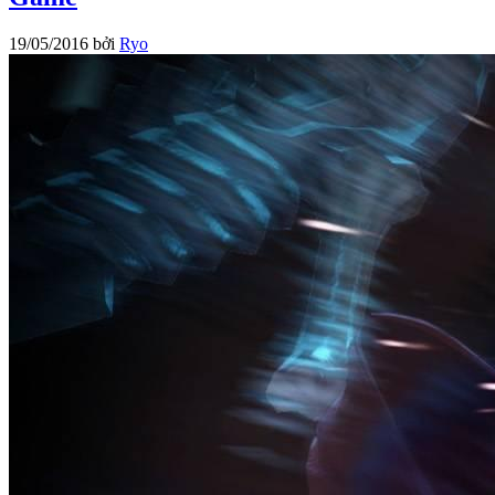
19/05/2016
bởi
Ryo