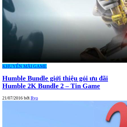
KHUYẾN MÃI GAME
Humble Bundle giới thiệu gói ưu đãi
Humble 2K Bundle 2 – Tin Game
21/07/2016
bởi
Ryo