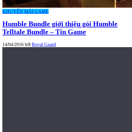
KHUYẾN MÃI GAME
Humble Bundle giới thiệu gói Humble
Telltale Bundle – Tin Game
14/04/2016
bởi
Royal Guard