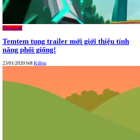
Tin Game
Temtem tung trailer mới giới thiệu tính
năng phối giống!
23/01/2020
bởi
Killou