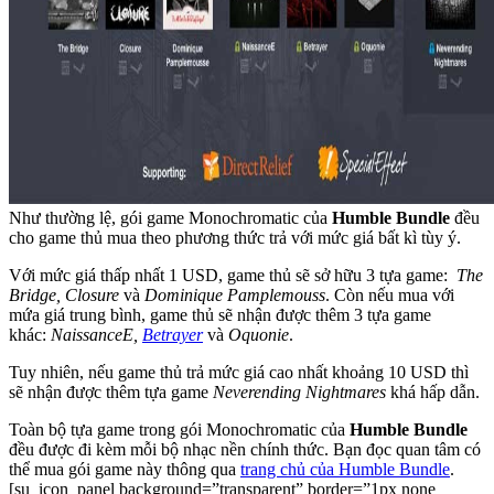
Như thường lệ, gói game Monochromatic của
Humble Bundle
đều
cho game thủ mua theo phương thức trả với mức giá bất kì tùy ý.
Với mức giá thấp nhất 1 USD, game thủ sẽ sở hữu 3 tựa game:
The
Bridge, Closure
và
Dominique Pamplemouss
. Còn nếu mua với
mứa giá trung bình, game thủ sẽ nhận được thêm 3 tựa game
khác:
NaissanceE,
Betrayer
và
Oquonie
.
Tuy nhiên, nếu game thủ trả mức giá cao nhất khoảng 10 USD thì
sẽ nhận được thêm tựa game
Neverending Nightmares
khá hấp dẫn.
Toàn bộ tựa game trong gói Monochromatic của
Humble Bundle
đều được đi kèm mỗi bộ nhạc nền chính thức. Bạn đọc quan tâm có
thể mua gói game này thông qua
trang chủ của Humble Bundle
.
[su_icon_panel background=”transparent” border=”1px none