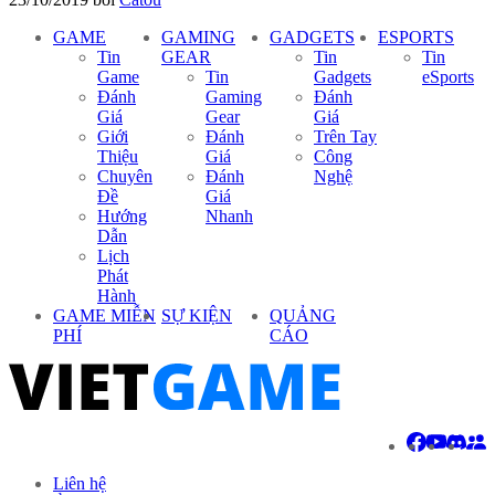
GAME
GAMING
GADGETS
ESPORTS
Tin
GEAR
Tin
Tin
Game
Tin
Gadgets
eSports
Đánh
Gaming
Đánh
Giá
Gear
Giá
Giới
Đánh
Trên Tay
Thiệu
Giá
Công
Chuyên
Đánh
Nghệ
Đề
Giá
Hướng
Nhanh
Dẫn
Lịch
Phát
Hành
GAME MIỄN
SỰ KIỆN
QUẢNG
PHÍ
CÁO
Liên hệ