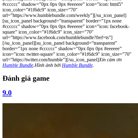
#cccccc” shadow=”0px 0px 0px #eeeeee” icon=”icon: html5″
icon_color=”#1f6dc9″ icon_size=”70″
url=”https://www.humblebundle.com/weekly”][/su_icon_panel]
[su_icon_panel background=”transparent” border=”1px none
#cccccc” shadow=”0px 0px 0px #eeeeee” icon=”icon: facebook-
square” icon_color=”#1f6dc9″ icon_size=”70″
url=”https://www.facebook.com/humblebundle?fref=ts”]
[/su_icon_panel][su_icon_panel background=”transparent”
border=”1px none #cccccc” shadow=”0px 0px 0px #eeeeee”
icon=”icon: twitter-square” icon_color=”#1f6dc9″ icon_size=”70″
url=”https://twitter.com/humble”][/su_icon_panel]
Xin cảm ơn
Humble Bundle
.
Hình ảnh bởi
Humble Bundle
.
Đánh giá game
9.0