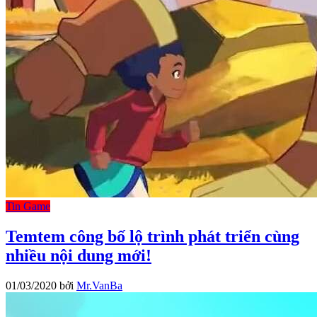
Tin Game
Temtem công bố lộ trình phát triển cùng
nhiều nội dung mới!
01/03/2020
bởi
Mr.VanBa