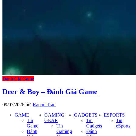
Đánh Giá Game
Deer & Boy – Đánh Giá Game
09/07/2026
bởi
Rapon Tran
GAME
GAMING
GADGETS
ESPORTS
Tin
GEAR
Tin
Tin
Game
Tin
Gadgets
eSports
Đánh
Gaming
Đánh