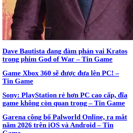
Dave Bautista đang đàm phán vai Kratos
trong phim God of War – Tin Game
Game Xbox 360 sẽ được đưa lên PC! –
Tin Game
Sony: PlayStation rẻ hơn PC cao cấp, đĩa
game không còn quan trọng – Tin Game
Garena công bố Palworld Online, ra mắt
năm 2026 trên iOS và Android – Tin
Game