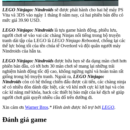
LEGO Ninjago: Nindroids
sẽ được phát hành cho hai hệ máy PS
Vita và 3DS vào ngày 1 tháng 8 năm nay, cả hai phiên bản đều có
mức giá 39.90 USD.
LEGO Ninjago: Nindroids
là tựa game hành động, phiêu lưu,
người chơi sẽ vào vai các chàng Ninjas nổi tiếng trong bộ truyện
tranh dài tập của LEGO là
LEGO Ninjago Rebooted
, chống lại các
thế lực bóng tối của tên chúa tể Overlord và đội quân người máy
Nindroids của hắn ta.
LEGO Ninjago: Nindroids
được hứa hẹn sẽ đa dạng màn chơi hơn
phiên bản đầu, có tới hơn 30 màn chơi sẽ mang lại những trải
nghiệm hành động tốc độ cao, không ngừng nghỉ và hoàn toàn rất
giống trong bộ truyện tranh. Ngoài ra,
LEGO Ninjago:
Nindroids
còn có hệ thống chiến đấu được cải tiến, các chàng ninja
sẽ có nhiều đòn đánh đặc biệt, các vũ khí mới cực kì lợi hại và còn
các kĩ năng mở khóa, hack các thiết bị bảo mật của kẻ địch sẽ giúp
người chơi giải quyết nhiều câu đố trên đường đi.
Xin cảm ơn
Warner Bros
.
* Hình ảnh được hỗ trợ bởi
LEGO
.
Đánh giá game