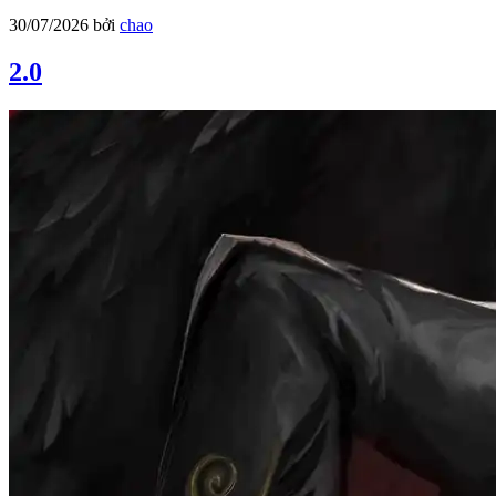
30/07/2026
bởi
chao
2.0