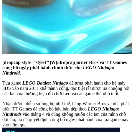
[dropcap style=”style1″]W[/dropcap]arner Bros và TT Games
công bố ngày phát hành chính thức cho
LEGO Ninjago:
Nindroid
.
Tựa game
LEGO Battles: Ninjago
đã từng phát hành cho hệ máy
3DS vào năm 2011 khá thành công, đặc biệt rất được ưa chuộng bởi
các fan của thương hiệu đồ chơi Leo và các game thủ nhỏ tuổi.
Nhận được nhiều sự ủng hộ như thế, hãng Warner Bros và nhà phát
triển TT Games đã công bố hậu bản tiếp theo
LEGO Ninjago:
Nindroids
vào tháng 4 và cũng không muốn các fan của mình chờ
đợi lâu, họ đã quyết định công bố ngày phát hành của tựa game này
vào hôm qua.