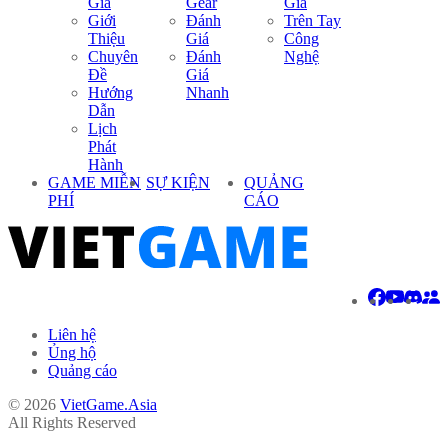
Giá
Gear
Giá
Giới
Đánh
Trên Tay
Thiệu
Giá
Công
Chuyên
Đánh
Nghệ
Đề
Giá
Hướng
Nhanh
Dẫn
Lịch
Phát
Hành
GAME MIỄN
SỰ KIỆN
QUẢNG
PHÍ
CÁO
Liên hệ
Ủng hộ
Quảng cáo
© 2026
VietGame.Asia
All Rights Reserved