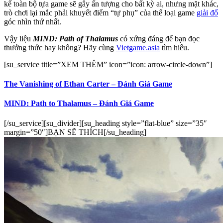
kế toàn bộ tựa game sẽ gây ấn tượng cho bất kỳ ai, nhưng mặt khác,
trò chơi lại mắc phải khuyết điểm “tự phụ” của thể loại game
giải đố
góc nhìn thứ nhất.
Vậy liệu
MIND: Path of Thalamus
có xứng đáng để bạn đọc
thưởng thức hay không? Hãy cùng
Vietgame.asia
tìm hiểu.
[su_service title=”XEM THÊM” icon=”icon: arrow-circle-down”]
The Vanishing of Ethan Carter – Đánh Giá Game
MIND: Path to Thalamus – Đánh Giá Game
[/su_service][su_divider][su_heading style=”flat-blue” size=”35″
margin=”50″]BẠN SẼ THÍCH[/su_heading]