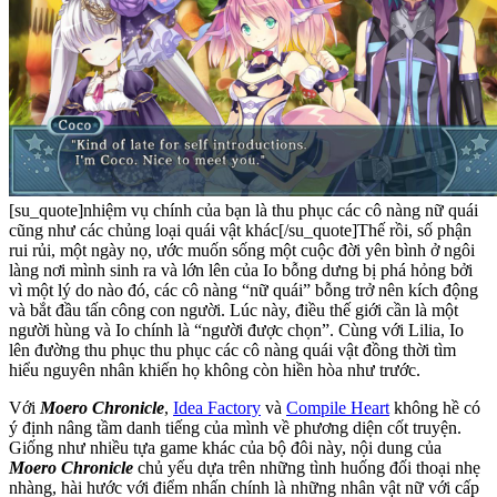
[su_quote]nhiệm vụ chính của bạn là thu phục các cô nàng nữ quái
cũng như các chủng loại quái vật khác[/su_quote]Thế rồi, số phận
rui rủi, một ngày nọ, ước muốn sống một cuộc đời yên bình ở ngôi
làng nơi mình sinh ra và lớn lên của Io bỗng dưng bị phá hỏng bởi
vì một lý do nào đó, các cô nàng “nữ quái” bỗng trở nên kích động
và bắt đầu tấn công con người. Lúc này, điều thế giới cần là một
người hùng và Io chính là “người được chọn”. Cùng với Lilia, Io
lên đường thu phục thu phục các cô nàng quái vật đồng thời tìm
hiểu nguyên nhân khiến họ không còn hiền hòa như trước.
Với
Moero Chronicle
,
Idea Factory
và
Compile Heart
không hề có
ý định nâng tầm danh tiếng của mình về phương diện cốt truyện.
Giống như nhiều tựa game khác của bộ đôi này, nội dung của
Moero Chronicle
chủ yếu dựa trên những tình huống đối thoại nhẹ
nhàng, hài hước với điểm nhấn chính là những nhân vật nữ với cấp