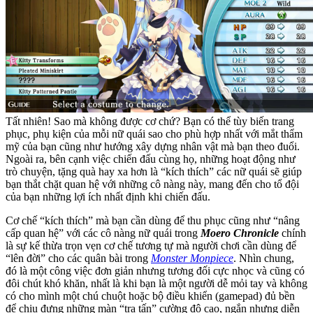
Tất nhiên! Sao mà không được cơ chứ? Bạn có thể tùy biến trang
phục, phụ kiện của mỗi nữ quái sao cho phù hợp nhất với mắt thẩm
mỹ của bạn cũng như hướng xây dựng nhân vật mà bạn theo đuổi.
Ngoài ra, bên cạnh việc chiến đấu cùng họ, những hoạt động như
trò chuyện, tặng quà hay xa hơn là “kích thích” các nữ quái sẽ giúp
bạn thắt chặt quan hệ với những cô nàng này, mang đến cho tổ đội
của bạn những lợi ích nhất định khi chiến đấu.
Cơ chế “kích thích” mà bạn cần dùng để thu phục cũng như “nâng
cấp quan hệ” với các cô nàng nữ quái trong
Moero Chronicle
chính
là sự kế thừa trọn vẹn cơ chế tương tự mà người chơi cần dùng để
“lên đời” cho các quân bài trong
Monster Monpiece
. Nhìn chung,
đó là một công việc đơn giản nhưng tương đối cực nhọc và cũng có
đôi chút khó khăn, nhất là khi bạn là một người dễ mỏi tay và không
có cho mình một chú chuột hoặc bộ điều khiển (gamepad) đủ bền
để chịu đựng những màn “tra tấn” cường độ cao, ngắn nhưng diễn