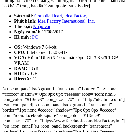
những trận chiến dễ dàng và những màn chơi “thu phục” đậm chất
“cơ bắp” trong bao lâu?[/su_quote][su_divider]
Sản xuất:
Compile Heart
,
Idea Factory
Phát hành:
Idea Factory International, Inc.
Thể loại:
Nhập vai
Ngày ra mắt:
17/08/2017
Hệ máy:
PC
OS:
Windows 7 64-bit
CPU:
Intel Core i3 3.0 GHz
VGA:
Hỗ trợ DirectX 10.x hoặc OpenGL 3.3 với 1 GB
VRAM
RAM:
4 GB
HDD:
7 GB
DirectX:
11
[su_icon_panel background=”transparent” border=”1px none
#cccccc” shadow=”0px 0px 0px #eeeeee” icon=”icon: html5″
icon_color=”#1f6dc9″ icon_size=”70″ url=”http://ideafintl.com/”]
[/su_icon_panel][su_icon_panel background=”transparent”
border=”1px none #cccccc” shadow=”0px 0px 0px #eeeeee”
icon=”icon: facebook-square” icon_color=”#1f6dc9″
icon_size=”70″ url=”https://www.facebook.com/IdeaFactoryIntl”]
[/su_icon_panel][su_icon_panel background=”transparent”
border=”1px none #cccccc” shadow=”0px 0px 0px #eeeeee”