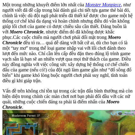
Một trong những khuyết điểm lớn nhất của
Monster Monpiece
, như
người viết đã đề cập trong bài đánh giá chi tiết tựa game thẻ bài đó,
chính là việc dù đội ngũ phát triển đã thiết kế được cho game một hệ
thống cơ chế khá đa dạng và hoàn chỉnh nhưng điều đó vẫn không
giúp lối chơi của game có được chiều sâu cần thiết. Đáng buồn là
với
Moero Chronicle
, nhược điểm đó đã không được khắc
phục.Các cuộc chiến mà người chơi phải đối mặt trong
Moero
Chronicle
đều tỏ ra… quá dễ dàng với bất cứ ai, dù cho bạn có là
một “tay mơ” trong thể loại game nhập vai với lối chơi đánh theo
lượt đến mức nào. Chỉ cần lên cấp đều đặn theo đúng lộ trình game
vạch sẵn là bạn sẽ an nhiên vượt qua mọi thử thách của game. Điều
này đồng nghĩa với việc công sức xây dựng hệ thống cơ chế chiến
đấu của game (nếu có!) của đội ngũ làm game gần như “đổ sông đổ
biển” khi game khó lòng buộc người chơi phải suy nghĩ, tính toán
điều gì khi giáp trận.
Vấn đề trên không chỉ tồn tại trong các trận đấu bình thường mà còn
hiện diện trong chính các màn chơi nơi bạn phải đối đầu với các nữ
quái, những cuộc chiến đáng ra phải là điểm nhấn của
Moero
Chronicle
.