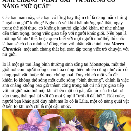
NÀNG “NỮ QUÁI”
Các bạn nam này, các bạn có từng hay thậm chí là đang mắc chứng
“ngại con gái” không? Nghe có vẻ khôi hài nhưng quả thật, ngay
trong thế giới thực, có không ít người gặp khó khăn, từ nhẹ nhàng
đến trầm trọng, trong việc giao tiếp với người khác giới. Nếu bạn là
một người như thế, hoặc quen biết với một người như thế, thì chắc
là bạn sẽ có cho mình sự đồng cảm với nhân vật chính của
Moero
Chronicle
, một anh chàng thất bại toàn tập trong việc trò chuyện với
nữ giới.
Io là một gã trai làng bình thường sinh sống tại Monstopia, một thế
giới nơi con người sống chan hòa cùng thiên nhiên cũng như các cô
nàng quái vật thuộc đủ mọi chủng loại. Duy chỉ có một vấn đề
khiến Io không thể sống một cuộc sống “bình thường”, chính là việc
anh chàng không bao giờ thành công trong bất cứ nỗ lực giao tiếp
với nữ giới nào bởi một khi ở bên một cô gái, đầu óc của Io lại rơi
vào trạng thái quá tải với đủ mọi ý nghĩ “trời ơi đất hỡi”. Rốt cuộc,
người bạn khác giới duy nhất mà Io có là Lilia, một cô nàng quái vật
ở bên Io khi mới chỉ là một cậu nhóc.