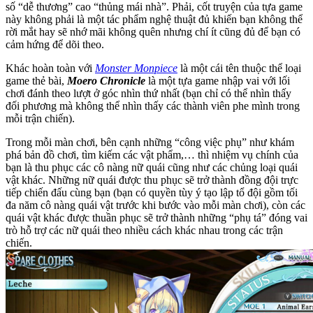
số “dễ thương” cao “thủng mái nhà”. Phải, cốt truyện của tựa game
này không phải là một tác phẩm nghệ thuật đủ khiến bạn không thể
rời mắt hay sẽ nhớ mãi không quên nhưng chí ít cũng đủ để bạn có
cảm hứng để dõi theo.
Khác hoàn toàn với
Monster Monpiece
là một cái tên thuộc thể loại
game thẻ bài,
Moero Chronicle
là một tựa game nhập vai với lối
chơi đánh theo lượt ở góc nhìn thứ nhất (bạn chỉ có thể nhìn thấy
đối phương mà không thể nhìn thấy các thành viên phe mình trong
mỗi trận chiến).
Trong mỗi màn chơi, bên cạnh những “công việc phụ” như khám
phá bản đồ chơi, tìm kiếm các vật phẩm,… thì nhiệm vụ chính của
bạn là thu phục các cô nàng nữ quái cũng như các chủng loại quái
vật khác. Những nữ quái được thu phục sẽ trở thành đồng đội trực
tiếp chiến đấu cùng bạn (bạn có quyền tùy ý tạo lập tổ đội gồm tối
đa năm cô nàng quái vật trước khi bước vào mỗi màn chơi), còn các
quái vật khác được thuần phục sẽ trở thành những “phụ tá” đóng vai
trò hỗ trợ các nữ quái theo nhiều cách khác nhau trong các trận
chiến.