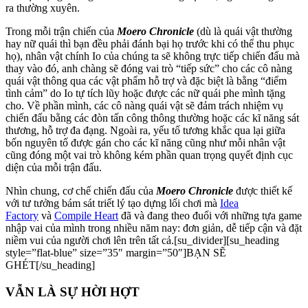
ra thường xuyên.
Trong mỗi trận chiến của
Moero Chronicle
(dù là quái vật thường
hay nữ quái thì bạn đều phải đánh bại họ trước khi có thể thu phục
họ), nhân vật chính Io của chúng ta sẽ không trực tiếp chiến đấu mà
thay vào đó, anh chàng sẽ đóng vai trò “tiếp sức” cho các cô nàng
quái vật thông qua các vật phẩm hỗ trợ và đặc biệt là bằng “điểm
tình cảm” do Io tự tích lũy hoặc được các nữ quái phe mình tặng
cho. Về phần mình, các cô nàng quái vật sẽ đảm trách nhiệm vụ
chiến đấu bằng các đòn tấn công thông thường hoặc các kĩ năng sát
thương, hỗ trợ đa đạng. Ngoài ra, yếu tố tương khắc qua lại giữa
bốn nguyên tố được gán cho các kĩ năng cũng như mỗi nhân vật
cũng đóng một vai trò không kém phần quan trọng quyết định cục
diện của mỗi trận đấu.
Nhìn chung, cơ chế chiến đấu của
Moero Chronicle
được thiết kế
với tư tưởng bám sát triết lý tạo dựng lối chơi mà
Idea
Factory
và
Compile Heart
đã và đang theo đuổi với những tựa game
nhập vai của mình trong nhiều năm nay: đơn giản, dễ tiếp cận và đặt
niềm vui của người chơi lên trên tất cả.[su_divider][su_heading
style=”flat-blue” size=”35″ margin=”50″]BẠN SẼ
GHÉT[/su_heading]
VẪN LÀ SỰ HỜI HỢT