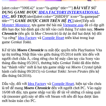
[alert color=”599E42″ icon=”fa-gittip” title=””]
BÀI VIẾT SỬ
DỤNG GAME ĐƯỢC
IDEA FACTORY INTERNATIONAL,
INC.
HỖ TRỢ
[/alert][alert color=”26BDF0″ icon=”fa-gamepad”
title=””]
GAME ĐƯỢC CHƠI TRÊN HỆ
PC
[/alert]Tiếp nối
Monster Monpiece
, tựa game thẻ bài mà
Vietgame.asia
đã có dịp gửi
đến bạn đọc bài đánh giá chi tiết vào cuối tháng Tư năm nay,
Moero
Chronicle
(tên gốc là
Moe Chronicle
) là dự án thứ hai được bộ đôi
“cạ cứng”
Idea Factory
và
Compile Heart
triển khai trong loạt
game
Genkai Tokki.
Kể từ khi
Moero Chronicle
ra mắt độc quyền trên PlayStation Vita
tại thị trường Nhật Bản vào giữa tháng 05/2014 trước khi đến với
người chơi châu Á, cũng riêng cho hệ máy cầm tay của Sony vào
tháng đầu tháng 05/2015, thương hiệu
Genkai Tokki
đã đón thêm
hai “thành viên” mới là hai tựa game nhập vai
Moero Crystal
(phát
hành cuối tháng 09/2015) và
Genkai Tokki: Seven Pirates
(lên kệ
đầu tháng 04/2016).
Dẫu vậy, đối với
Idea Factory
và
Compile Heart
, hiện tại vẫn chưa
là trễ để mang
Moero Chronicle
đến với người chơi PC. Vào ngày
16/08 tới đây, tựa game nhập vai lấy đề tài về những cô nàng quái
vật (monster girl) này sẽ đến với Steam với nền đồ họa được làm
mới hoàn toàn cho PC.