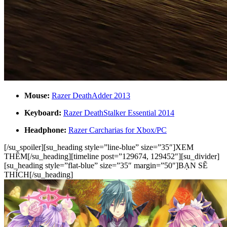
Mouse:
Razer DeathAdder 2013
Keyboard:
Razer DeathStalker Essential 2014
Headphone:
Razer Carcharias for Xbox/PC
[/su_spoiler][su_heading style=”line-blue” size=”35″]XEM
THÊM[/su_heading][timeline post=”129674, 129452″][su_divider]
[su_heading style=”flat-blue” size=”35″ margin=”50″]BẠN SẼ
THÍCH[/su_heading]