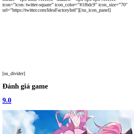
icon=”icon: twitter-square” icon_color=”#1f6dc9″ icon_size=”70″
url=”https://twitter.com/IdeaFactoryIntl”][/su_icon_panel]
[su_divider]
Đánh giá game
9.0