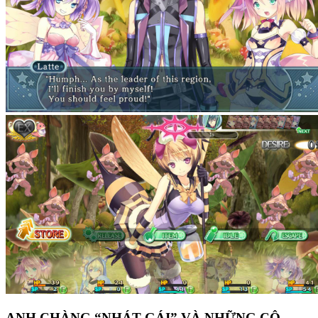
ANH CHÀNG “NHÁT GÁI” VÀ NHỮNG CÔ