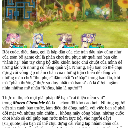
Rốt cuộc, điều đáng gọi là hấp dẫn của các trận đấu này cũng như
của toàn bộ game chỉ là phần chơi thu phục nữ quái nơi bạn cần
“hành hạ” bàn tay cùng bộ điều khiển hoặc chú chuột của mình để
tương tác với những cô nàng quái vật. Nhưng, liệu bạn có thể chịu
đựng cái vòng lặp nhàm chán của những trận chiến dễ dàng và
những màn chơi “thu phục” đậm chất “cơ bắp” trong bao lâu, khi
mà “phần thưởng” thực sự duy nhất mà bạn sẽ có là được ngắm
nhìn những mỹ nhân “không hẳn là người”?
Thực ra thì, có một giải pháp để bạn “cải thiện niềm vui”
trong
Moero Chronicle
đó là… chọn độ khó cao hơn. Nhưng người
viết xin cảnh báo trước, làm điều đó đồng nghĩa với việc bạn sẽ phải
đối mặt với những trận chiến… không mấy công bằng, những cuộc
chơi khéo sẽ chỉ giúp bạn rước thêm bực bội vào người đấy!
[su_quote]liệu bạn có thể chịu đựng cái vòng lặp nhàm chán của