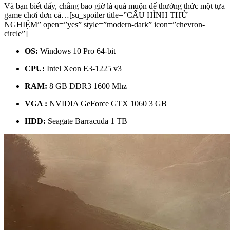
Và bạn biết đấy, chẳng bao giờ là quá muộn để thưởng thức một tựa
game chơi đơn cả…[su_spoiler title=”CẤU HÌNH THỬ
NGHIỆM” open=”yes” style=”modern-dark” icon=”chevron-
circle”]
OS:
Windows 10 Pro 64-bit
CPU:
Intel Xeon E3-1225 v3
RAM:
8 GB DDR3 1600 Mhz
VGA :
NVIDIA GeForce GTX 1060 3 GB
HDD:
Seagate Barracuda 1 TB