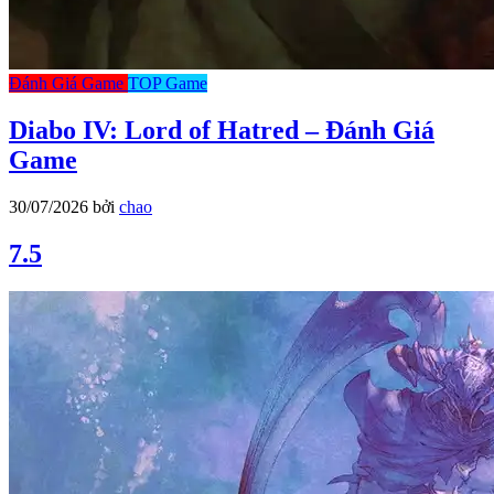
Đánh Giá Game
TOP Game
Diabo IV: Lord of Hatred – Đánh Giá
Game
30/07/2026
bởi
chao
7.5