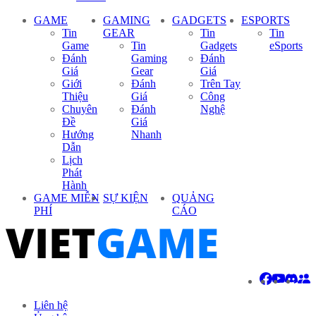
GAME
GAMING
GADGETS
ESPORTS
Tin
GEAR
Tin
Tin
Game
Tin
Gadgets
eSports
Đánh
Gaming
Đánh
Giá
Gear
Giá
Giới
Đánh
Trên Tay
Thiệu
Giá
Công
Chuyên
Đánh
Nghệ
Đề
Giá
Hướng
Nhanh
Dẫn
Lịch
Phát
Hành
GAME MIỄN
SỰ KIỆN
QUẢNG
PHÍ
CÁO
Liên hệ