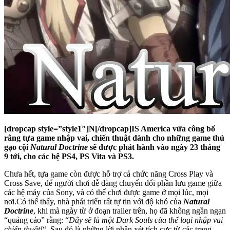
[dropcap style=”style1″]N[/dropcap]IS America vừa công bố
rằng tựa game nhập vai, chiến thuật dành cho những game thủ
gạo cội
Natural Doctrine
s
ẽ được phát hành vào ngày 23 tháng
9 tới, cho các hệ PS4, PS Vita và PS3.
Chưa hết, tựa game còn được hỗ trợ cả chức năng Cross Play và
Cross Save, để người chơi dễ dàng chuyển đổi phần lưu game giữa
các hệ máy của Sony, và có thể chơi được game ở mọi lúc, mọi
nơi.Có thể thấy, nhà phát triển rất tự tin với độ khó của
Natural
Doctrine
, khi mà ngày từ ở đoạn trailer trên, họ đã không ngần ngạn
“quảng cáo” rằng: “
Đây sẽ là một Dark Souls của thể loại nhập vai
chiến thuật!
“. Sau đó là những lời nhận xét tích cực từ các trang