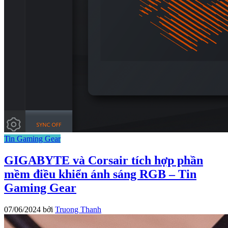
Tin Gaming Gear
GIGABYTE và Corsair tích hợp phần
mềm điều khiển ánh sáng RGB – Tin
Gaming Gear
07/06/2024
bởi
Truong Thanh