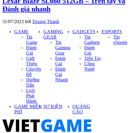
Lexar Blaze SL660 512GB – Trên tay và
Đánh giá nhanh
31/07/2023
bởi
Truong Thanh
GAME
GAMING
GADGETS
ESPORTS
Tin
GEAR
Tin
Tin
Game
Tin
Gadgets
eSports
Đánh
Gaming
Đánh
Giá
Gear
Giá
Giới
Đánh
Trên Tay
Thiệu
Giá
Công
Chuyên
Đánh
Nghệ
Đề
Giá
Hướng
Nhanh
Dẫn
Lịch
Phát
Hành
GAME MIỄN
SỰ KIỆN
QUẢNG
PHÍ
CÁO