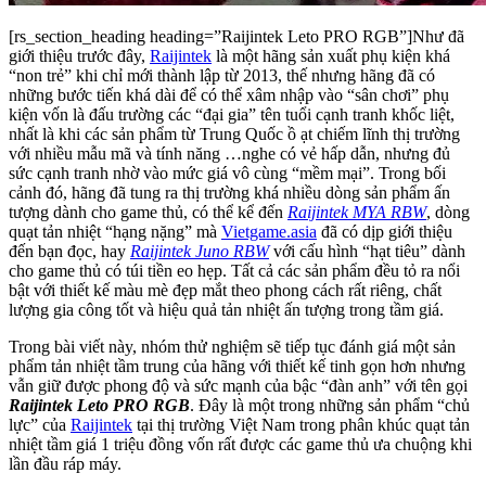
[rs_section_heading heading=”Raijintek Leto PRO RGB”]Như đã
giới thiệu trước đây,
Raijintek
là một hãng sản xuất phụ kiện khá
“non trẻ” khi chỉ mới thành lập từ 2013, thế nhưng hãng đã có
những bước tiến khá dài để có thể xâm nhập vào “sân chơi” phụ
kiện vốn là đấu trường các “đại gia” tên tuổi cạnh tranh khốc liệt,
nhất là khi các sản phẩm từ Trung Quốc ồ ạt chiếm lĩnh thị trường
với nhiều mẫu mã và tính năng …nghe có vẻ hấp dẫn, nhưng đủ
sức cạnh tranh nhờ vào mức giá vô cùng “mềm mại”. Trong bối
cảnh đó, hãng đã tung ra thị trường khá nhiều dòng sản phẩm ấn
tượng dành cho game thủ, có thể kể đến
Raijintek MYA RBW
, dòng
quạt tản nhiệt “hạng nặng” mà
Vietgame.asia
đã có dịp giới thiệu
đến bạn đọc, hay
Raijintek Juno RBW
với cấu hình “hạt tiêu” dành
cho game thủ có túi tiền eo hẹp. Tất cả các sản phẩm đều tỏ ra nổi
bật với thiết kế màu mè đẹp mắt theo phong cách rất riêng, chất
lượng gia công tốt và hiệu quả tản nhiệt ấn tượng trong tầm giá.
Trong bài viết này, nhóm thử nghiệm sẽ tiếp tục đánh giá một sản
phẩm tản nhiệt tầm trung của hãng với thiết kế tinh gọn hơn nhưng
vẫn giữ được phong độ và sức mạnh của bậc “đàn anh” với tên gọi
Raijintek Leto PRO RGB
. Đây là một trong những sản phẩm “chủ
lực” của
Raijintek
tại thị trường Việt Nam trong phân khúc quạt tản
nhiệt tầm giá 1 triệu đồng vốn rất được các game thủ ưa chuộng khi
lần đầu ráp máy.