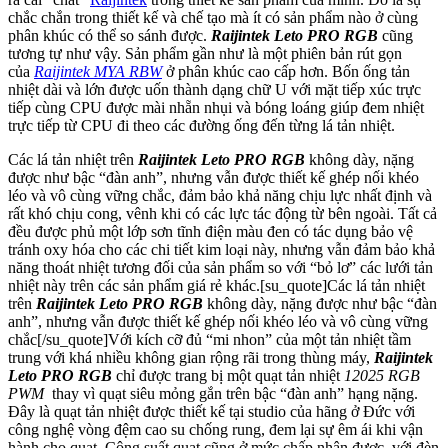
chắc chắn trong thiết kế và chế tạo mà ít có sản phẩm nào ở cùng
phân khúc có thể so sánh được.
Raijintek Leto PRO RGB
cũng
tương tự như vậy. Sản phẩm gần như là một phiên bản rút gọn
của
Raijintek MYA RBW
ở phân khúc cao cấp hơn. Bốn ống tản
nhiệt dài và lớn được uốn thành dạng chữ U với mặt tiếp xúc trực
tiếp cùng CPU được mài nhẵn nhụi và bóng loáng giúp đem nhiệt
trực tiếp từ CPU đi theo các đường ống đến từng lá tản nhiệt.
Các lá tản nhiệt trên
Raijintek Leto PRO RGB
không dày, nặng
được như bậc “đàn anh”, nhưng vẫn được thiết kế ghép nối khéo
léo và vô cùng vững chắc, đảm bảo khả năng chịu lực nhất định và
rất khó chịu cong, vênh khi có các lực tác động từ bên ngoài. Tất cả
đều được phủ một lớp sơn tĩnh điện màu đen có tác dụng bảo vệ
tránh oxy hóa cho các chi tiết kim loại này, nhưng vẫn đảm bảo khả
năng thoát nhiệt tương đối của sản phẩm so với “bỏ lơ” các lưới tản
nhiệt này trên các sản phẩm giá rẻ khác.[su_quote]Các lá tản nhiệt
trên
Raijintek Leto PRO RGB
không dày, nặng được như bậc “đàn
anh”, nhưng vẫn được thiết kế ghép nối khéo léo và vô cùng vững
chắc[/su_quote]Với kích cỡ đủ “mi nhon” của một tản nhiệt tầm
trung với khá nhiều không gian rộng rãi trong thùng máy,
Raijintek
Leto PRO RGB
chỉ được trang bị một quạt tản nhiệt
12025 RGB
PWM
thay vì quạt siêu mỏng gắn trên bậc “đàn anh” hạng nặng.
Đây là quạt tản nhiệt được thiết kế tại studio của hãng ở Đức với
công nghệ vòng đệm cao su chống rung, đem lại sự êm ái khi vận
hành cho quạt. Công suất quạt cũng ở mức chấp nhận được, với đèn