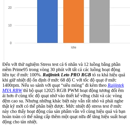
Đến với thử nghiệm Stress test cả 6 nhân và 12 luồng bằng phần
mềm Prime95 trong vòng 30 phút với tất cả các luồng hoạt động
liên tục ở mức 100%.
Raijintek Leto PRO RGB
tỏ ra khá hiệu quả
khi giữ nhiệt độ ổn định ở mức 68 độ C với tốc độ quạt ở mức
1400rpm. Nếu so sánh với quạt “siêu mỏng” đi kèm theo
Raijintek
MYA RBW
thì bộ quạt 12025 RGB PWM hoạt động tương đối êm
ái hơn ở cùng tốc độ quạt nhờ vào thiết kế vững chãi và các vòng
đệm cao su. Nhưng những khác biệt này vẫn rất nhỏ và phải nghe
thật kỹ mới có thể phân biệt được. Mức nhiệt độ stress test ở mức
này cho thấy hoạt động của sản phẩm vẫn vô cùng hiệu quả và bạn
hoàn toàn có thể nâng cấp thêm một quạt nữa để tăng hiệu suất hoạt
động cho tản nhiệt.