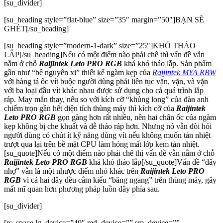
[su_divider]
[su_heading style=”flat-blue” size=”35″ margin=”50″]BẠN SẼ
GHÉT[/su_heading]
[su_heading style=”modern-1-dark” size=”25″]KHÓ THÁO
LẮP[/su_heading]Nếu có một điểm nào phải chê thì vấn đề vẫn
nằm ở chỗ
Raijintek Leto PRO RGB
khá khó tháo lắp. Sản phẩm
gần như “bê nguyên xi” thiết kế ngàm kẹp của
Raijintek MYA RBW
với hàng tá ốc vít buộc người dùng phải liên tục vặn, vặn, và vặn
với ba loại đầu vít khác nhau được sử dụng cho cả quá trình lắp
ráp. May mắn thay, nếu so với kích cỡ “khủng long” của đàn anh
chiếm trọn gần hết diện tích thùng máy thì kích cỡ của
Raijintek
Leto PRO RGB
gọn gàng hơn rất nhiều, nên hai chân ốc của ngàm
kẹp không bị che khuất và dễ tháo ráp hơn. Nhưng nó vẫn đòi hỏi
người dùng có chút ít kỹ năng dùng vít nếu không muốn tản nhiệt
trượt qua lại trên bề mặt CPU làm hỏng mất lớp kem tản nhiệt.
[su_quote]Nếu có một điểm nào phải chê thì vấn đề vẫn nằm ở chỗ
Raijintek Leto PRO RGB
khá khó tháo lắp
[/su_quote]
Vấn đề “dây
nhợ” vẫn là một nhược điểm nhỏ khác trên
Raijintek Leto PRO
RGB
vì cả hai dây đều cắm kiểu “băng ngang” trên thùng máy, gây
mất mĩ quan hơn phương pháp luồn dây phía sau.
[su_divider]
[rs_space lg_device=”40″ md_device=”” sm_device=””