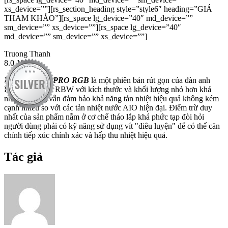
xs_device=””][rs_section_heading style=”style6″ heading=”GIÁ
THAM KHẢO”][rs_space lg_device=”40″ md_device=””
sm_device=”” xs_device=””][rs_space lg_device=”40″
md_device=”” sm_device=”” xs_device=””]
Truong Thanh
8.0
10
Raijintek Leto PRO RGB
là một phiên bản rút gọn của đàn anh
Raijintek MYA RBW với kích thước và khối lượng nhỏ hơn khá
nhiều, nhưng vẫn đảm bảo khả năng tản nhiệt hiệu quả không kém
cạnh nhiều so với các tản nhiệt nước AIO hiện đại. Điểm trừ duy
nhất của sản phẩm nằm ở cơ chế tháo lắp khá phức tạp đòi hỏi
người dùng phải có kỹ năng sử dụng vít "điêu luyện" để có thể căn
chỉnh tiếp xúc chính xác và hấp thu nhiệt hiệu quả.
Tác giả