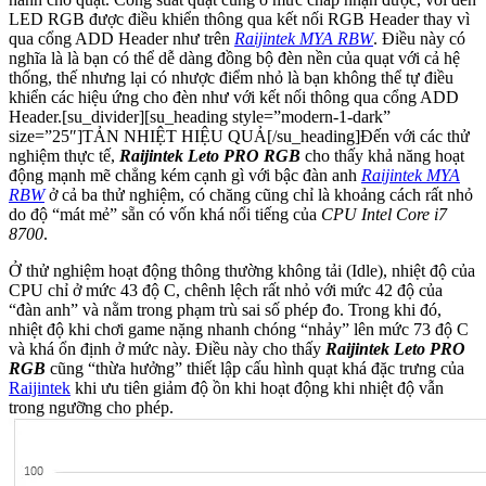
LED RGB được điều khiển thông qua kết nối RGB Header thay vì
qua cổng ADD Header như trên
Raijintek MYA RBW
. Điều này có
nghĩa là là bạn có thể dễ dàng đồng bộ đèn nền của quạt với cả hệ
thống, thế nhưng lại có nhược điểm nhỏ là bạn không thể tự điều
khiển các hiệu ứng cho đèn như với kết nối thông qua cổng ADD
Header.[su_divider][su_heading style=”modern-1-dark”
size=”25″]TẢN NHIỆT HIỆU QUẢ[/su_heading]Đến với các thử
nghiệm thực tế,
Raijintek Leto PRO RGB
cho thấy khả năng hoạt
động mạnh mẽ chẳng kém cạnh gì với bậc đàn anh
Raijintek MYA
RBW
ở cả ba thử nghiệm, có chăng cũng chỉ là khoảng cách rất nhỏ
do độ “mát mẻ” sẵn có vốn khá nổi tiếng của
CPU Intel Core i7
8700
.
Ở thử nghiệm hoạt động thông thường không tải (Idle), nhiệt độ của
CPU chỉ ở mức 43 độ C, chênh lệch rất nhỏ với mức 42 độ của
“đàn anh” và nằm trong phạm trù sai số phép đo. Trong khi đó,
nhiệt độ khi chơi game nặng nhanh chóng “nhảy” lên mức 73 độ C
và khá ổn định ở mức này. Điều này cho thấy
Raijintek Leto PRO
RGB
cũng “thừa hưởng” thiết lập cấu hình quạt khá đặc trưng của
Raijintek
khi ưu tiên giảm độ ồn khi hoạt động khi nhiệt độ vẫn
trong ngưỡng cho phép.