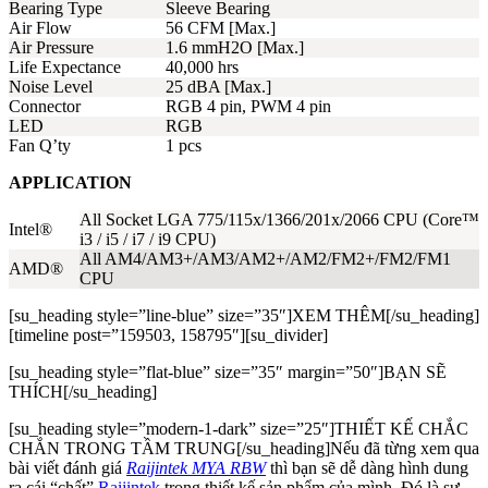
Bearing Type
Sleeve Bearing
Air Flow
56 CFM [Max.]
Air Pressure
1.6 mmH2O [Max.]
Life Expectance
40,000 hrs
Noise Level
25 dBA [Max.]
Connector
RGB 4 pin, PWM 4 pin
LED
RGB
Fan Q’ty
1 pcs
APPLICATION
All Socket LGA 775/115x/1366/201x/2066 CPU (Core™
Intel®
i3 / i5 / i7 / i9 CPU)
All AM4/AM3+/AM3/AM2+/AM2/FM2+/FM2/FM1
AMD®
CPU
[su_heading style=”line-blue” size=”35″]XEM THÊM[/su_heading]
[timeline post=”159503, 158795″][su_divider]
[su_heading style=”flat-blue” size=”35″ margin=”50″]BẠN SẼ
THÍCH[/su_heading]
[su_heading style=”modern-1-dark” size=”25″]THIẾT KẾ CHẮC
CHẮN TRONG TẦM TRUNG[/su_heading]Nếu đã từng xem qua
bài viết đánh giá
Raijintek MYA RBW
thì bạn sẽ dễ dàng hình dung
ra cái “chất”
Raijintek
trong thiết kế sản phẩm của mình. Đó là sự