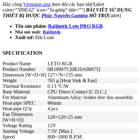
Hãy cùng
Vietgame.asia
theo dõi các bạn nhé![alert
color=”599E42″ icon=”fa-gittip” title=””]
BÀI VIẾT SỬ DỤNG
THIẾT BỊ ĐƯỢC
Phúc Nguyên Gaming
HỖ TRỢ
[/alert]
Tên sản phẩm:
Raijintek Leto PRO RGB
Nhà sản xuất:
Raijintek
Xuất xứ:
Đài Loan
SPECIFICATION
Product Name
LETO RGB
Product Number
0R100075 [0R10A00075]
Dimension [W×D×H]
127×76×155 mm
Weight
765 g [Heat Sink & Fan]
Thermal Resistance
0.13 °C/W
Base Material
CPU Direct Contact [C.D.C.]
Fin Material
Aluminum Alloy; Solder-free fins assembly
Heat-pipe SPEC
Φ6mm
Heat-pipe Q’ty
4 pcs
Fan Dimension
120×120×25 mm
[W×H×D]
Voltage Rating
12V
Starting Voltage
7.5V [Max.]
Speed
800~1800 R.P.M.