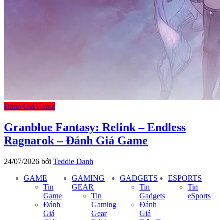
Đánh Giá Game
Granblue Fantasy: Relink – Endless
Ragnarok – Đánh Giá Game
24/07/2026
bởi
Teddie Danh
GAME
GAMING
GADGETS
ESPORTS
Tin
GEAR
Tin
Tin
Game
Tin
Gadgets
eSports
Đánh
Gaming
Đánh
Giá
Gear
Giá