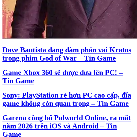
Dave Bautista đang đàm phán vai Kratos
trong phim God of War – Tin Game
Game Xbox 360 sẽ được đưa lên PC! –
Tin Game
Sony: PlayStation rẻ hơn PC cao cấp, đĩa
game không còn quan trọng – Tin Game
Garena công bố Palworld Online, ra mắt
năm 2026 trên iOS và Android – Tin
Game