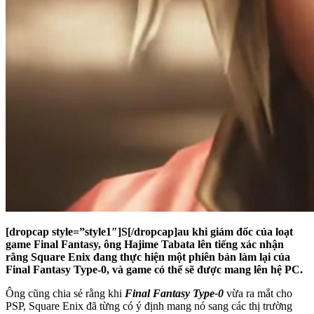
[dropcap style=”style1″]S[/dropcap]au khi giám đốc của loạt
game Final Fantasy, ông Hajime Tabata lên tiếng xác nhận
rằng Square Enix đang thực hiện một phiên bản làm lại của
Final Fantasy Type-0, và game có thể sẽ được mang lên hệ PC.
Ông cũng chia sẻ rằng khi
Final Fantasy Type-0
vừa ra mắt cho
PSP, Square Enix đã từng có ý định mang nó sang các thị trường