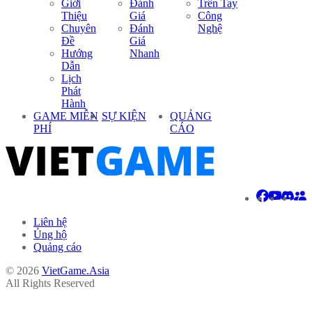
Giới
Đánh
Trên Tay
Thiệu
Giá
Công
Chuyên
Đánh
Nghệ
Đề
Giá
Hướng
Nhanh
Dẫn
Lịch
Phát
Hành
GAME MIỄN
SỰ KIỆN
QUẢNG
PHÍ
CÁO
Liên hệ
Ủng hộ
Quảng cáo
© 2026
VietGame.Asia
All Rights Reserved