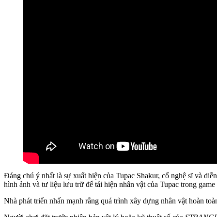
Đáng chú ý nhất là sự xuất hiện của Tupac Shakur, cố nghệ sĩ và diễn
hình ảnh và tư liệu lưu trữ để tái hiện nhân vật của Tupac trong ga
Nhà phát triển nhấn mạnh rằng quá trình xây dựng nhân vật hoàn toàn