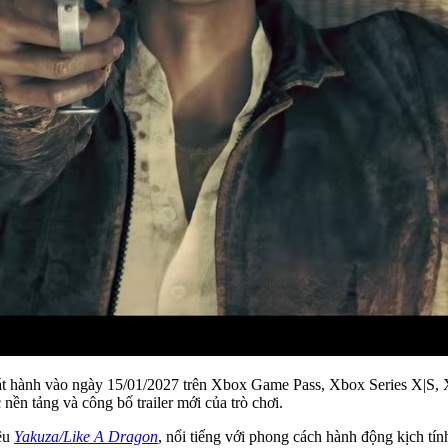
t hành vào ngày 15/01/2027 trên Xbox Game Pass, Xbox Series X|S,
 nền tảng và công bố trailer mới của trò chơi.
ệu
Yakuza/Like A Dragon
, nổi tiếng với phong cách hành động kịch t