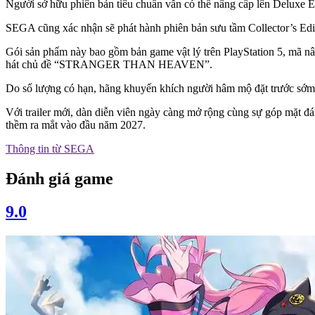
Người sở hữu phiên bản tiêu chuẩn vẫn có thể nâng cấp lên Deluxe Edi
SEGA cũng xác nhận sẽ phát hành phiên bản sưu tầm Collector’s Edi
Gói sản phẩm này bao gồm bản game vật lý trên PlayStation 5, mã nâ
hát chủ đề “STRANGER THAN HEAVEN”.
Do số lượng có hạn, hãng khuyến khích người hâm mộ đặt trước sớm 
Với trailer mới, dàn diễn viên ngày càng mở rộng cùng sự góp mặt đ
thềm ra mắt vào đầu năm 2027.
Thông tin từ
SEGA
Đánh giá game
9.0