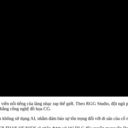
 viên nổi tiếng của làng nhạc rap thế giới. Theo RGG Studio, đội ngũ p
me bằng công nghệ đồ họa CG.
 không sử dụng AI, nhằm đảm bảo sự tôn trọng đối với di sản của cố n