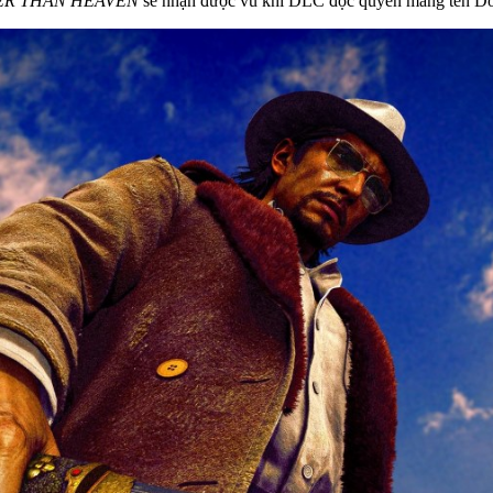
ER THAN HEAVEN
sẽ nhận được vũ khí DLC độc quyền mang tên Dos