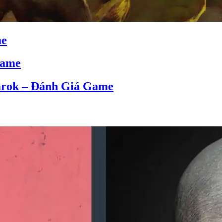
me
Game
narok – Đánh Giá Game