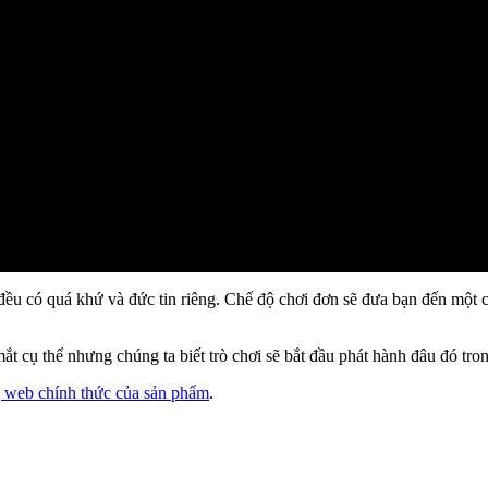
 đều có quá khứ và đức tin riêng. Chế độ chơi đơn sẽ đưa bạn đến một
ắt cụ thể nhưng chúng ta biết trò chơi sẽ bắt đầu phát hành đâu đó tr
g web chính thức của sản phẩm
.