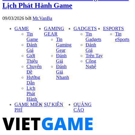
Lịch Phát Hành Game
09/03/2026
bởi
Mr.VanBa
GAME
GAMING
GADGETS
ESPORTS
Tin
GEAR
Tin
Tin
Game
Tin
Gadgets
eSports
Đánh
Gaming
Đánh
Giá
Gear
Giá
Giới
Đánh
Trên Tay
Thiệu
Giá
Công
Chuyên
Đánh
Nghệ
Đề
Giá
Hướng
Nhanh
Dẫn
Lịch
Phát
Hành
GAME MIỄN
SỰ KIỆN
QUẢNG
PHÍ
CÁO