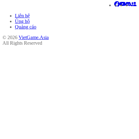
Liên hệ
Ủng hộ
Quảng cáo
© 2026
VietGame.Asia
All Rights Reserved