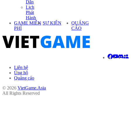
Dẫn
Lịch
Phát
Hành
GAME MIỄN
SỰ KIỆN
QUẢNG
PHÍ
CÁO
Liên hệ
Ủng hộ
Quảng cáo
© 2026
VietGame.Asia
All Rights Reserved