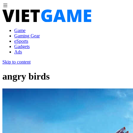
Game
Gaming Gear
eSports
Gadgets
Ads
Skip to content
angry birds