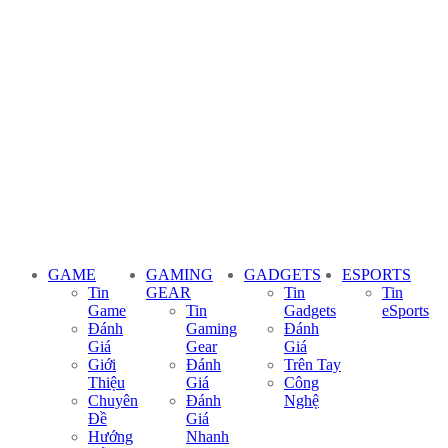
GAME
GAMING
GADGETS
ESPORTS
Tin
GEAR
Tin
Tin
Game
Tin
Gadgets
eSports
Đánh
Gaming
Đánh
Giá
Gear
Giá
Giới
Đánh
Trên Tay
Thiệu
Giá
Công
Chuyên
Đánh
Nghệ
Đề
Giá
Hướng
Nhanh