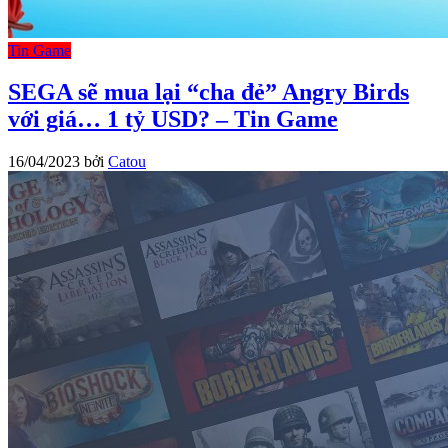
Tin Game
SEGA sẽ mua lại “cha đẻ” Angry Birds
với giá… 1 tỷ USD? – Tin Game
16/04/2023
bởi
Catou