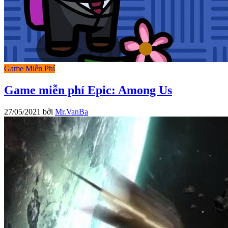
Game Miễn Phí
Game miễn phí Epic: Among Us
27/05/2021
bởi
Mr.VanBa