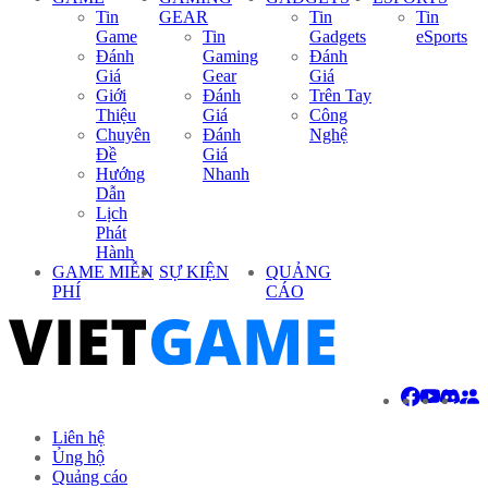
Tin
GEAR
Tin
Tin
Game
Tin
Gadgets
eSports
Đánh
Gaming
Đánh
Giá
Gear
Giá
Giới
Đánh
Trên Tay
Thiệu
Giá
Công
Chuyên
Đánh
Nghệ
Đề
Giá
Hướng
Nhanh
Dẫn
Lịch
Phát
Hành
GAME MIỄN
SỰ KIỆN
QUẢNG
PHÍ
CÁO
Liên hệ
Ủng hộ
Quảng cáo