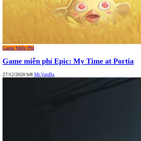
Game Miễn Phí
Game miễn phí Epic: My Time at Portia
27/12/2020
bởi
Mr.VanBa