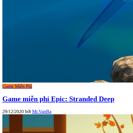
Game Miễn Phí
Game miễn phí Epic: Stranded Deep
29/12/2020
bởi
Mr.VanBa