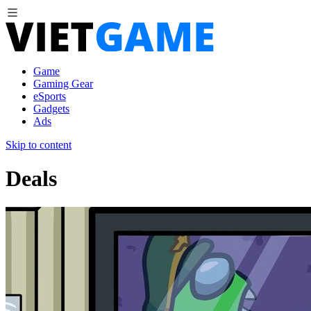
Game
Gaming Gear
eSports
Gadgets
Ads
Skip to content
Deals