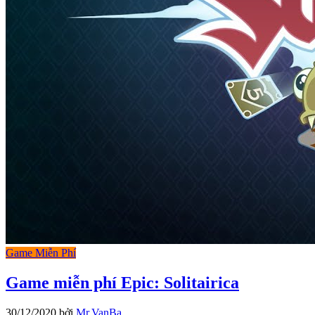
Game Miễn Phí
Game miễn phí Epic: Solitairica
30/12/2020
bởi
Mr.VanBa