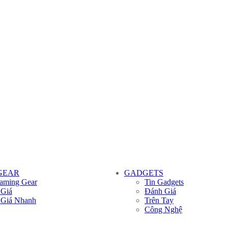
GEAR
GADGETS
aming Gear
Tin Gadgets
 Giá
Đánh Giá
 Giá Nhanh
Trên Tay
Công Nghệ