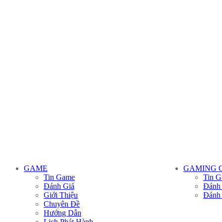
GAME
GAMING 
Tin Game
Tin G
Đánh Giá
Đánh
Giới Thiệu
Đánh
Chuyên Đề
Hướng Dẫn
Lịch Phát Hành