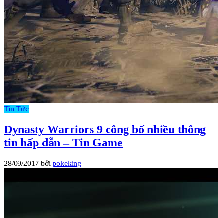
Tin Tức
Dynasty Warriors 9 công bố nhiều thông
tin hấp dẫn – Tin Game
28/09/2017
bởi
pokeking