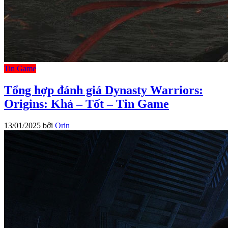
Tin Game
Tổng hợp đánh giá Dynasty Warriors:
Origins: Khá – Tốt – Tin Game
13/01/2025
bởi
Orin