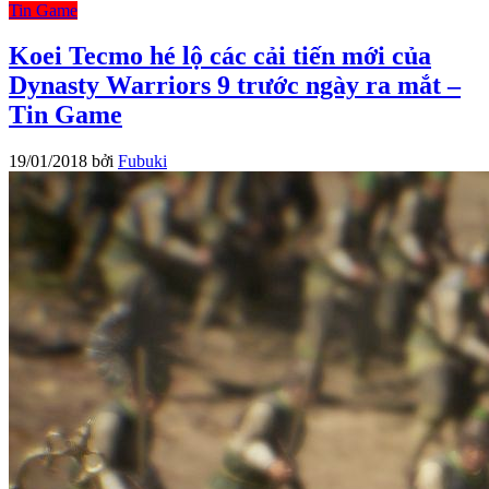
Tin Game
Koei Tecmo hé lộ các cải tiến mới của
Dynasty Warriors 9 trước ngày ra mắt –
Tin Game
19/01/2018
bởi
Fubuki