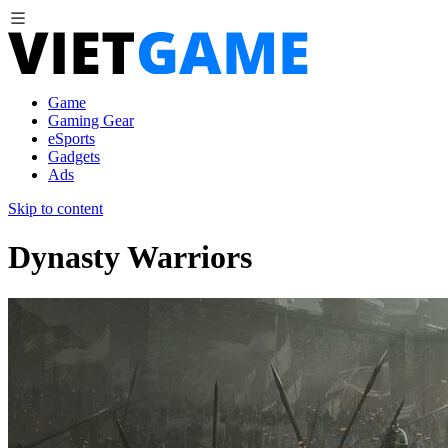
Game
Gaming Gear
eSports
Gadgets
Ads
Skip to content
Dynasty Warriors