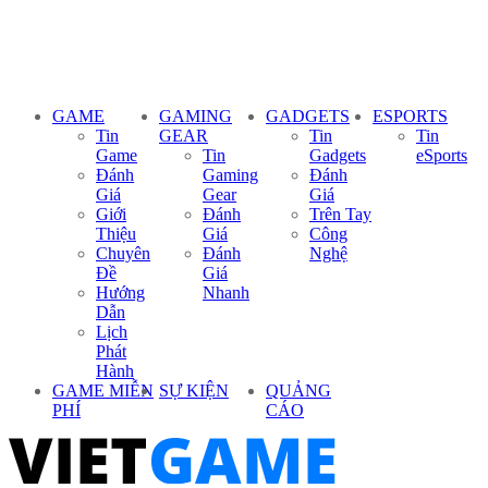
GAME
GAMING
GADGETS
ESPORTS
Tin
GEAR
Tin
Tin
Game
Tin
Gadgets
eSports
Đánh
Gaming
Đánh
Giá
Gear
Giá
Giới
Đánh
Trên Tay
Thiệu
Giá
Công
Chuyên
Đánh
Nghệ
Đề
Giá
Hướng
Nhanh
Dẫn
Lịch
Phát
Hành
GAME MIỄN
SỰ KIỆN
QUẢNG
PHÍ
CÁO