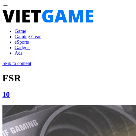
Game
Gaming Gear
eSports
Gadgets
Ads
Skip to content
FSR
10