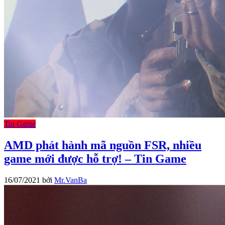
Tin Game
AMD phát hành mã nguồn FSR, nhiều
game mới được hỗ trợ! – Tin Game
16/07/2021
bởi
Mr.VanBa