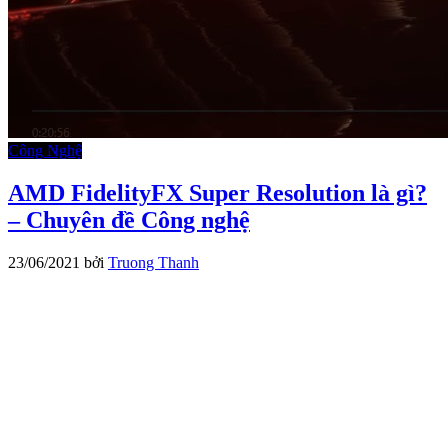
Công Nghệ
AMD FidelityFX Super Resolution là gì?
– Chuyên đề Công nghệ
23/06/2021
bởi
Truong Thanh