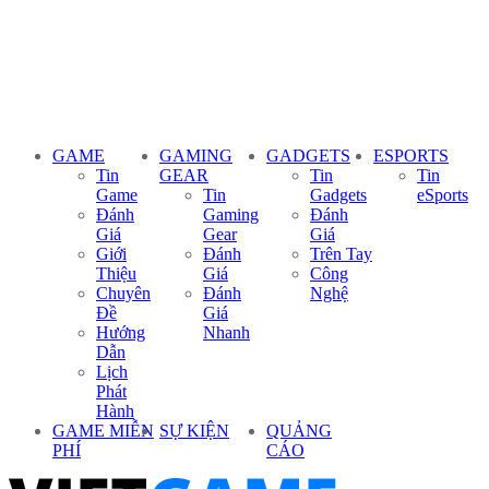
GAME
GAMING
GADGETS
ESPORTS
Tin
GEAR
Tin
Tin
Game
Tin
Gadgets
eSports
Đánh
Gaming
Đánh
Giá
Gear
Giá
Giới
Đánh
Trên Tay
Thiệu
Giá
Công
Chuyên
Đánh
Nghệ
Đề
Giá
Hướng
Nhanh
Dẫn
Lịch
Phát
Hành
GAME MIỄN
SỰ KIỆN
QUẢNG
PHÍ
CÁO