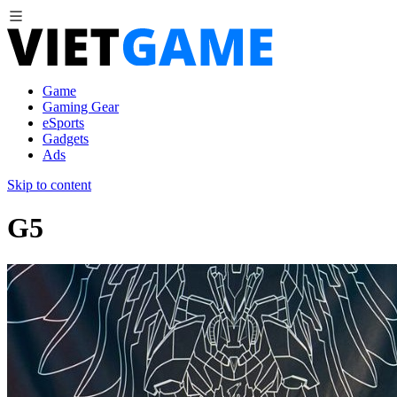
Game
Gaming Gear
eSports
Gadgets
Ads
Skip to content
G5