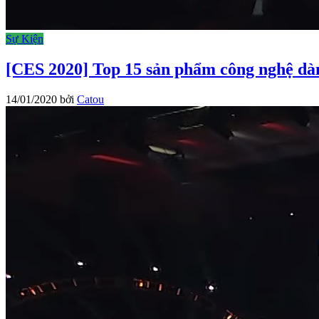
Sự Kiện
[CES 2020] Top 15 sản phẩm công nghệ dà
14/01/2020
bởi
Catou