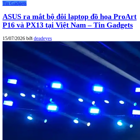
Tin Gadgets
ASUS ra mắt bộ đôi laptop đồ họa ProArt
P16 và PX13 tại Việt Nam – Tin Gadgets
15/07/2026
bởi
deadeyes