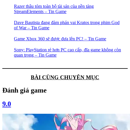
Razer thâu tóm toàn bộ tài sản của nền tảng
StreamElements – Tin Game
Dave Bautista đang đàm phán vai Kratos trong phim God
of War – Tin Game
Game Xbox 360 sẽ được đưa lên PC! – Tin Game
Sony: PlayStation rẻ hơn PC cao cấp, đĩa game không còn
quan trọng – Tin Game
BÀI CÙNG CHUYÊN MỤC
Đánh giá game
9.0