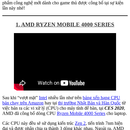
phẩm công nghệ mới dành cho game thủ được công bố tại sự kiện
lần này nhé!
1. AMD RYZEN MOBILE 4000 SERIES
Sau khi “vượt mặt”
Intel
nhiều lần như trên
bảng xếp hạng CPU
bán chạy trên Amazon
hay tại
thị trường Nhật Bản và Hàn Quốc
từ
việc bán ra các vi xử lý (CPU) cho máy tính để bàn, tại
CES 2020
,
AMD đã công bố dòng CPU
Ryzen Mobile 4000 Series
cho laptop.
Các CPU này đều sẽ sử dụng kiến trúc
Zen 2
, tiến trình 7nm hiện
đại và được phân chia ra thành 3 dòng khác nhau. Ngoài ra, AMD