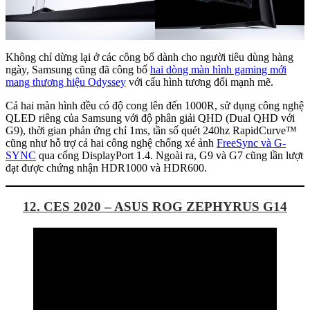
Không chỉ dừng lại ở các công bố dành cho người tiêu dùng hàng
ngày, Samsung cũng đã công bố
hai dòng màn hình gaming mới
mang thương hiệu Odyssey
với cấu hình tương đối mạnh mẽ.
Cả hai màn hình đều có độ cong lên đến 1000R, sử dụng công nghệ
QLED riêng của Samsung với độ phân giải QHD (Dual QHD với
G9), thời gian phản ứng chỉ 1ms, tần số quét 240hz RapidCurve™
cũng như hỗ trợ cả hai công nghệ chống xé ảnh
FreeSync và G-
SYNC
qua cổng DisplayPort 1.4. Ngoài ra, G9 và G7 cũng lần lượt
đạt được chứng nhận HDR1000 và HDR600.
12. CES 2020 – ASUS ROG ZEPHYRUS G14