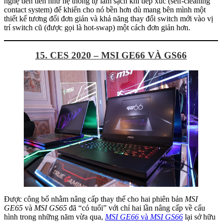
nghệ tiên tiến như hệ thống tự làm sạch khi tiếp xúc (self-cleaning
contact system) để khiến cho nó bền hơn dù mang bên mình một
thiết kế tương đối đơn giản và khả năng thay đổi switch mới vào vị
trí switch cũ (được gọi là hot-swap) một cách đơn giản hơn.
15. CES 2020 – MSI GE66 VÀ GS66
Được công bố nhằm nâng cấp thay thế cho hai phiên bản
MSI
GE65
và
MSI GS65
đã “có tuổi” với chỉ hai lần nâng cấp về cấu
hình trong những năm vừa qua,
MSI GE66
và
MSI GS66
lại sở hữu