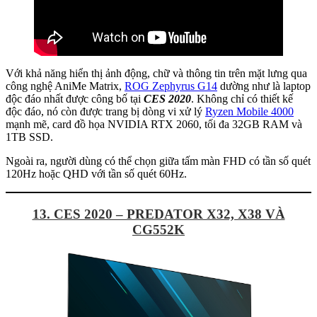
Với khả năng hiển thị ảnh động, chữ và thông tin trên mặt lưng qua
công nghệ AniMe Matrix,
ROG Zephyrus G14
dường như là laptop
độc đáo nhất được công bố tại
CES 2020
. Không chỉ có thiết kế
độc đáo, nó còn được trang bị dòng vi xử lý
Ryzen Mobile 4000
mạnh mẽ, card đồ họa NVIDIA RTX 2060, tối đa 32GB RAM và
1TB SSD.
Ngoài ra, người dùng có thể chọn giữa tấm màn FHD có tần số quét
120Hz hoặc QHD với tần số quét 60Hz.
13. CES 2020 – PREDATOR X32, X38 VÀ
CG552K