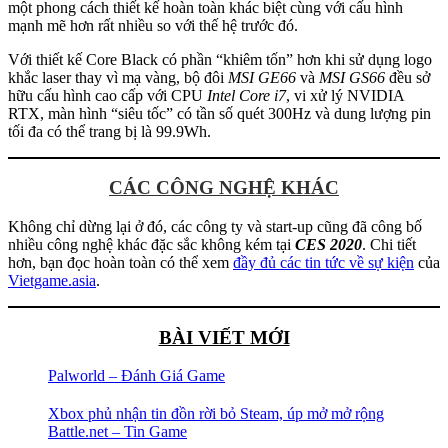
một phong cách thiết kế hoàn toàn khác biệt cùng với cấu hình
mạnh mẽ hơn rất nhiều so với thế hệ trước đó.
Với thiết kế Core Black có phần “khiêm tốn” hơn khi sử dụng logo
khắc laser thay vì mạ vàng, bộ đôi
MSI GE66
và
MSI GS66
đều sở
hữu cấu hình cao cấp với CPU
Intel Core i7
, vi xử lý NVIDIA
RTX, màn hình “siêu tốc” có tần số quét 300Hz và dung lượng pin
tối đa có thể trang bị là 99.9Wh.
CÁC CÔNG NGHỆ KHÁC
Không chỉ dừng lại ở đó, các công ty và start-up cũng đã công bố
nhiều công nghệ khác đặc sắc không kém tại
CES 2020
. Chi tiết
hơn, bạn đọc hoàn toàn có thể xem
đầy đủ các tin tức về sự kiện
của
Vietgame.asia
.
BÀI VIẾT MỚI
Palworld – Đánh Giá Game
Xbox phủ nhận tin đồn rời bỏ Steam, úp mở mở rộng
Battle.net – Tin Game