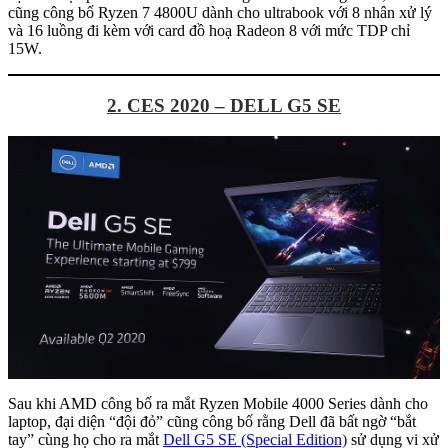
cũng công bố Ryzen 7 4800U dành cho ultrabook với 8 nhân xử lý
và 16 luồng đi kèm với card đồ hoạ Radeon 8 với mức TDP chỉ
15W.
2. CES 2020 – DELL G5 SE
Sau khi AMD công bố ra mắt Ryzen Mobile 4000 Series dành cho
laptop, đại diện “đội đỏ” cũng công bố rằng Dell đã bất ngờ “bắt
tay” cùng họ cho ra mắt
Dell G5 SE (Special Edition)
sử dụng vi xử