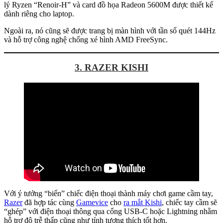
lý Ryzen “Renoir-H” và card đồ họa Radeon 5600M được thiết kế
dành riêng cho laptop.
Ngoài ra, nó cũng sẽ được trang bị màn hình với tần số quét 144Hz
và hỗ trợ công nghệ chống xé hình AMD FreeSync.
3. RAZER KISHI
Với ý tưởng “biến” chiếc điện thoại thành máy chơi game cầm tay,
Razer
đã hợp tác cùng
Gamevice
cho
ra mắt Kishi
, chiếc tay cầm sẽ
“ghép” với điện thoại thông qua cổng USB-C hoặc Lightning nhằm
hỗ trợ độ trễ thấp cũng như tính tương thích tốt hơn.