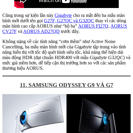
Cũng trong sự kiện lần này
Gigabyte
cho ra mắt đến ba mẫu màn
hình mới dưới tên gọi
G27F, G27QC và G32QC
thay vì các dòng
màn hình cao cấp AORUS như “bộ ba”
AORUS FI27Q
,
AORUS
CV27F
và
AORUS AD27QD
trước đây.
Không nặng về các tính năng “cơm thêm” như Active Noise
Cancelling, ba mẫu màn hình mới của Gigabyte tập trung vào tính
năng hiển thị với tốc độ quét hình siêu tốc, khả năng thể hiện dải
màu động HDR (đạt chuẩn HDR400 với mẫu
Gigabyte G32QC
) và
mức giá mềm hơn, dễ tiếp cận thị trường hơn so với các sản phẩm
thương hiệu AORUS.
11. SAMSUNG ODYSSEY G9 VÀ G7