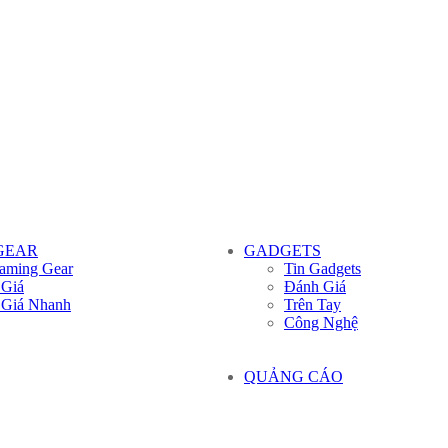
GEAR
GADGETS
aming Gear
Tin Gadgets
 Giá
Đánh Giá
 Giá Nhanh
Trên Tay
Công Nghệ
QUẢNG CÁO