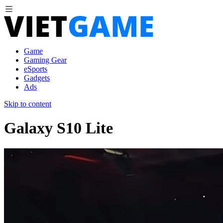
Game
Gaming Gear
eSports
Gadgets
Ads
Skip to content
Galaxy S10 Lite