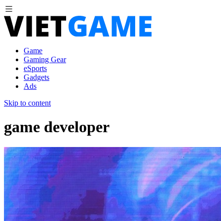
Game
Gaming Gear
eSports
Gadgets
Ads
Skip to content
game developer