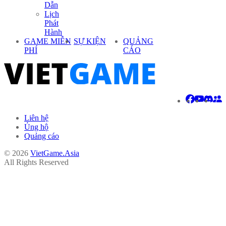
Dẫn
Lịch
Phát
Hành
GAME MIỄN
SỰ KIỆN
QUẢNG
PHÍ
CÁO
Liên hệ
Ủng hộ
Quảng cáo
© 2026
VietGame.Asia
All Rights Reserved