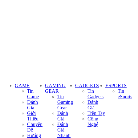
GAME
GAMING
GADGETS
ESPORTS
Tin
GEAR
Tin
Tin
Game
Tin
Gadgets
eSports
Đánh
Gaming
Đánh
Giá
Gear
Giá
Giới
Đánh
Trên Tay
Thiệu
Giá
Công
Chuyên
Đánh
Nghệ
Đề
Giá
Hướng
Nhanh