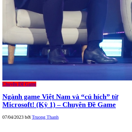
Chuyên Đề Game
Ngành game Việt Nam và “cú hích” từ
Microsoft! (Kỳ 1) – Chuyên Đề Game
07/04/2023
bởi
Truong Thanh