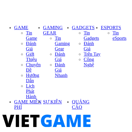
GAME
GAMING
GADGETS
ESPORTS
Tin
GEAR
Tin
Tin
Game
Tin
Gadgets
eSports
Đánh
Gaming
Đánh
Giá
Gear
Giá
Giới
Đánh
Trên Tay
Thiệu
Giá
Công
Chuyên
Đánh
Nghệ
Đề
Giá
Hướng
Nhanh
Dẫn
Lịch
Phát
Hành
GAME MIỄN
SỰ KIỆN
QUẢNG
PHÍ
CÁO