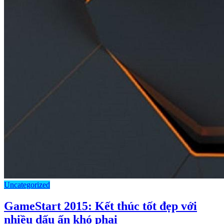
Uncategorized
GameStart 2015: Kết thúc tốt đẹp với
nhiều dấu ấn khó phai