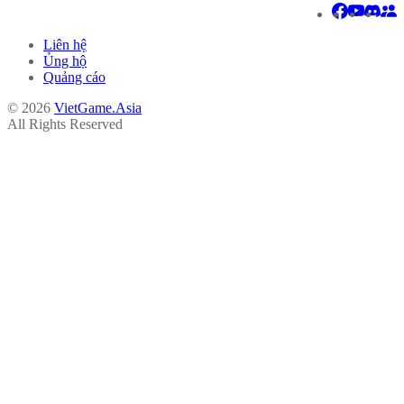
Liên hệ
Ủng hộ
Quảng cáo
© 2026
VietGame.Asia
All Rights Reserved