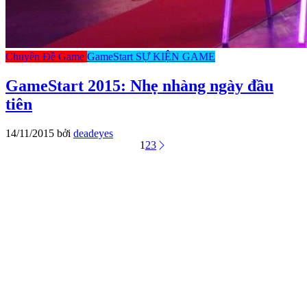
Chuyên Đề Game
GameStart
SỰ KIỆN GAME
GameStart 2015: Nhẹ nhàng ngày đầu
tiên
14/11/2015
bởi
deadeyes
1
2
3