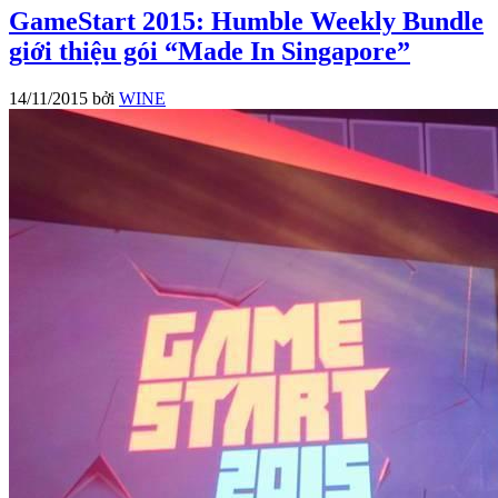
GameStart 2015: Humble Weekly Bundle
giới thiệu gói “Made In Singapore”
14/11/2015
bởi
WINE