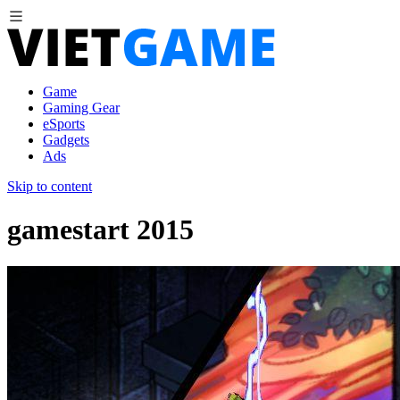
Game
Gaming Gear
eSports
Gadgets
Ads
Skip to content
gamestart 2015