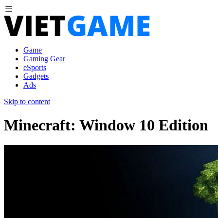
Game
Gaming Gear
eSports
Gadgets
Ads
Skip to content
Minecraft: Window 10 Edition