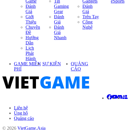
Game
Tin
Gadgets
eSports
Đánh
Gaming
Đánh
Giá
Gear
Giá
Giới
Đánh
Trên Tay
Thiệu
Giá
Công
Chuyên
Đánh
Nghệ
Đề
Giá
Hướng
Nhanh
Dẫn
Lịch
Phát
Hành
GAME MIỄN
SỰ KIỆN
QUẢNG
PHÍ
CÁO
Liên hệ
Ủng hộ
Quảng cáo
© 2026
VietGame.Asia