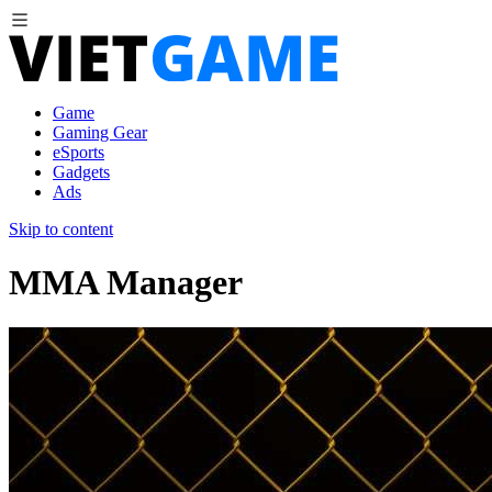
Game
Gaming Gear
eSports
Gadgets
Ads
Skip to content
MMA Manager