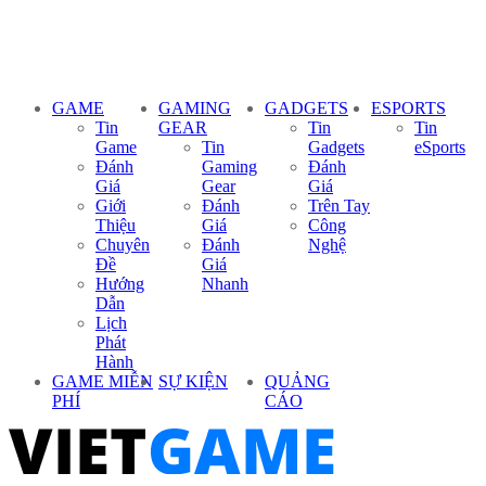
GAME
GAMING
GADGETS
ESPORTS
Tin
GEAR
Tin
Tin
Game
Tin
Gadgets
eSports
Đánh
Gaming
Đánh
Giá
Gear
Giá
Giới
Đánh
Trên Tay
Thiệu
Giá
Công
Chuyên
Đánh
Nghệ
Đề
Giá
Hướng
Nhanh
Dẫn
Lịch
Phát
Hành
GAME MIỄN
SỰ KIỆN
QUẢNG
PHÍ
CÁO