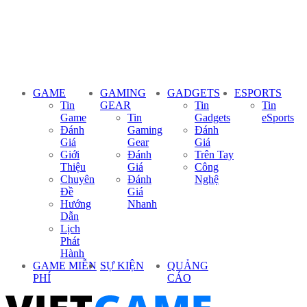
GAME
GAMING
GADGETS
ESPORTS
Tin
GEAR
Tin
Tin
Game
Tin
Gadgets
eSports
Đánh
Gaming
Đánh
Giá
Gear
Giá
Giới
Đánh
Trên Tay
Thiệu
Giá
Công
Chuyên
Đánh
Nghệ
Đề
Giá
Hướng
Nhanh
Dẫn
Lịch
Phát
Hành
GAME MIỄN
SỰ KIỆN
QUẢNG
PHÍ
CÁO