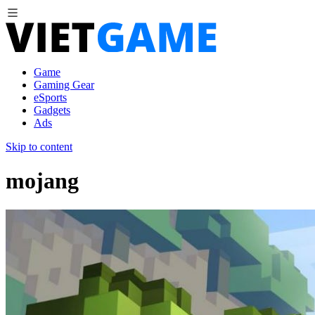
Game
Gaming Gear
eSports
Gadgets
Ads
Skip to content
mojang