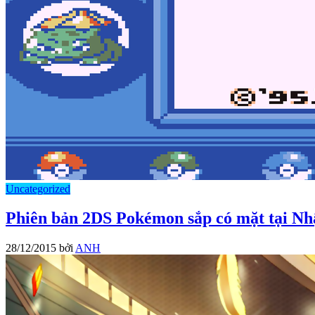
Uncategorized
Phiên bản 2DS Pokémon sắp có mặt tại Nh
28/12/2015
bởi
ANH