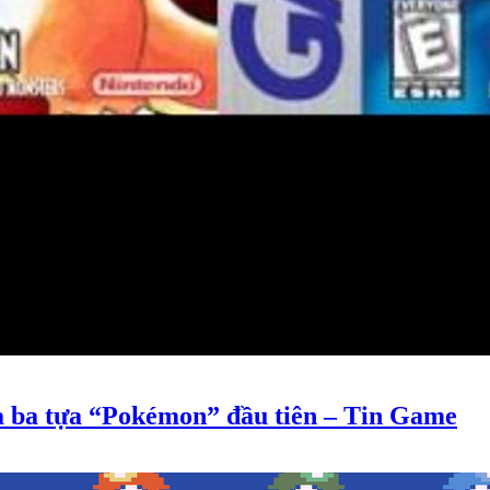
a ba tựa “Pokémon” đầu tiên – Tin Game