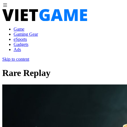
Game
Gaming Gear
eSports
Gadgets
Ads
Skip to content
Rare Replay