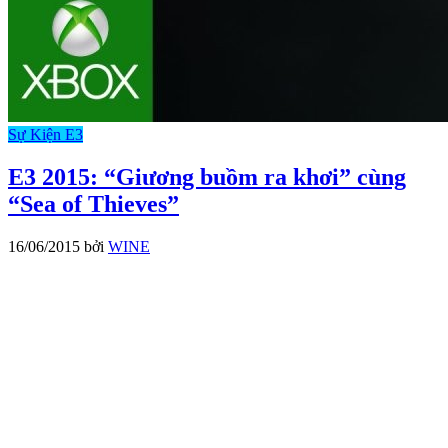
Sự Kiện E3
E3 2015: “Giương buồm ra khơi” cùng
“Sea of Thieves”
16/06/2015
bởi
WINE