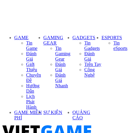
GAME
GAMING
GADGETS
ESPORTS
Tin
GEAR
Tin
Tin
Game
Tin
Gadgets
eSports
Đánh
Gaming
Đánh
Giá
Gear
Giá
Giới
Đánh
Trên Tay
Thiệu
Giá
Công
Chuyên
Đánh
Nghệ
Đề
Giá
Hướng
Nhanh
Dẫn
Lịch
Phát
Hành
GAME MIỄN
SỰ KIỆN
QUẢNG
PHÍ
CÁO