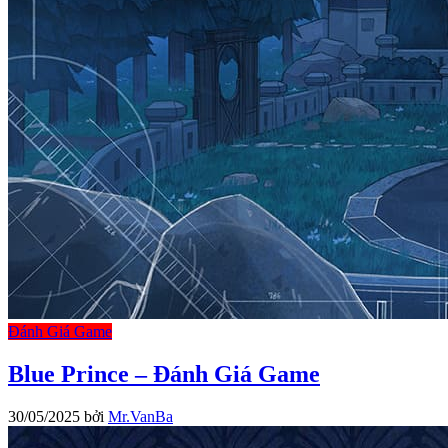
Đánh Giá Game
Blue Prince – Đánh Giá Game
30/05/2025
bởi
Mr.VanBa