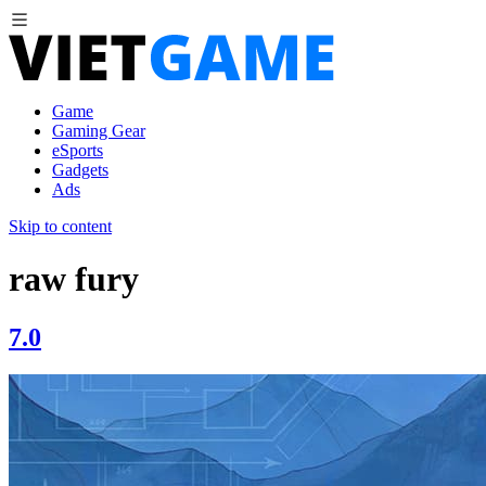
Game
Gaming Gear
eSports
Gadgets
Ads
Skip to content
raw fury
7.0