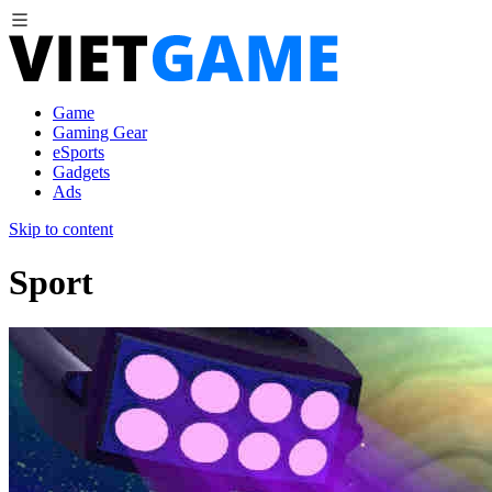
Game
Gaming Gear
eSports
Gadgets
Ads
Skip to content
Sport