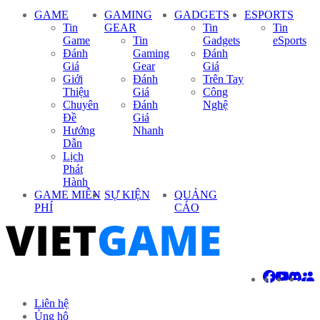
GAME
GAMING
GADGETS
ESPORTS
Tin
GEAR
Tin
Tin
Game
Tin
Gadgets
eSports
Đánh
Gaming
Đánh
Giá
Gear
Giá
Giới
Đánh
Trên Tay
Thiệu
Giá
Công
Chuyên
Đánh
Nghệ
Đề
Giá
Hướng
Nhanh
Dẫn
Lịch
Phát
Hành
GAME MIỄN
SỰ KIỆN
QUẢNG
PHÍ
CÁO
Liên hệ
Ủng hộ