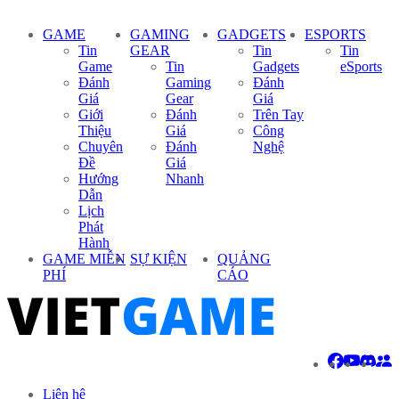
GAME
GAMING
GADGETS
ESPORTS
Tin
GEAR
Tin
Tin
Game
Tin
Gadgets
eSports
Đánh
Gaming
Đánh
Giá
Gear
Giá
Giới
Đánh
Trên Tay
Thiệu
Giá
Công
Chuyên
Đánh
Nghệ
Đề
Giá
Hướng
Nhanh
Dẫn
Lịch
Phát
Hành
GAME MIỄN
SỰ KIỆN
QUẢNG
PHÍ
CÁO
Liên hệ