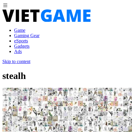
Game
Gaming Gear
eSports
Gadgets
Ads
Skip to content
stealh