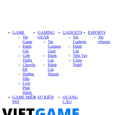
GAME
GAMING
GADGETS
ESPORTS
Tin
GEAR
Tin
Tin
Game
Tin
Gadgets
eSports
Đánh
Gaming
Đánh
Giá
Gear
Giá
Giới
Đánh
Trên Tay
Thiệu
Giá
Công
Chuyên
Đánh
Nghệ
Đề
Giá
Hướng
Nhanh
Dẫn
Lịch
Phát
Hành
GAME MIỄN
SỰ KIỆN
QUẢNG
PHÍ
CÁO