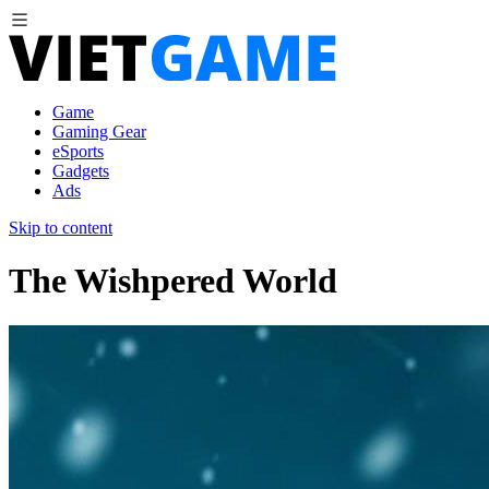
Game
Gaming Gear
eSports
Gadgets
Ads
Skip to content
The Wishpered World