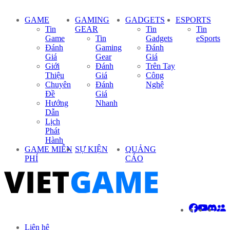
GAME
GAMING
GADGETS
ESPORTS
Tin
GEAR
Tin
Tin
Game
Tin
Gadgets
eSports
Đánh
Gaming
Đánh
Giá
Gear
Giá
Giới
Đánh
Trên Tay
Thiệu
Giá
Công
Chuyên
Đánh
Nghệ
Đề
Giá
Hướng
Nhanh
Dẫn
Lịch
Phát
Hành
GAME MIỄN
SỰ KIỆN
QUẢNG
PHÍ
CÁO
Liên hệ