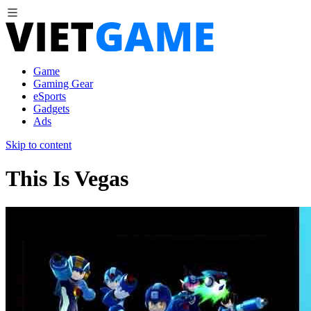
Game
Gaming Gear
eSports
Gadgets
Ads
Skip to content
This Is Vegas