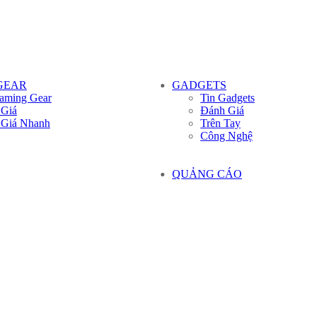
GEAR
GADGETS
aming Gear
Tin Gadgets
 Giá
Đánh Giá
 Giá Nhanh
Trên Tay
Công Nghệ
QUẢNG CÁO