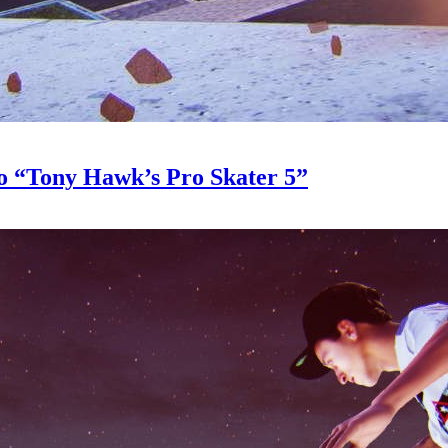
ho “Tony Hawk’s Pro Skater 5”