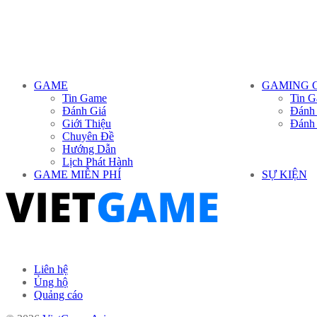
GAME
GAMING 
Tin Game
Tin G
Đánh Giá
Đánh
Giới Thiệu
Đánh
Chuyên Đề
Hướng Dẫn
Lịch Phát Hành
GAME MIỄN PHÍ
SỰ KIỆN
Liên hệ
Ủng hộ
Quảng cáo