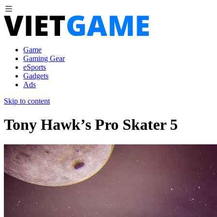
Game
Gaming Gear
eSports
Gadgets
Ads
Skip to content
Tony Hawk’s Pro Skater 5