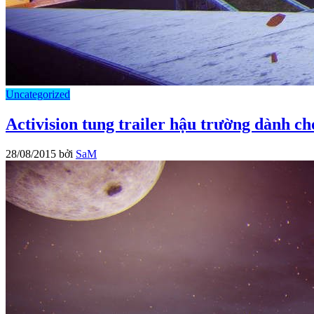
Uncategorized
Activision tung trailer hậu trường dành c
28/08/2015
bởi
SaM