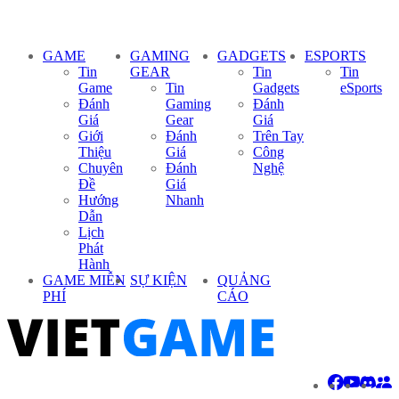
GAME
GAMING
GADGETS
ESPORTS
Tin
GEAR
Tin
Tin
Game
Tin
Gadgets
eSports
Đánh
Gaming
Đánh
Giá
Gear
Giá
Giới
Đánh
Trên Tay
Thiệu
Giá
Công
Chuyên
Đánh
Nghệ
Đề
Giá
Hướng
Nhanh
Dẫn
Lịch
Phát
Hành
GAME MIỄN
SỰ KIỆN
QUẢNG
PHÍ
CÁO