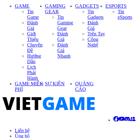
GAME
GAMING
GADGETS
ESPORTS
Tin
GEAR
Tin
Tin
Game
Tin
Gadgets
eSports
Đánh
Gaming
Đánh
Giá
Gear
Giá
Giới
Đánh
Trên Tay
Thiệu
Giá
Công
Chuyên
Đánh
Nghệ
Đề
Giá
Hướng
Nhanh
Dẫn
Lịch
Phát
Hành
GAME MIỄN
SỰ KIỆN
QUẢNG
PHÍ
CÁO
Liên hệ
Ủng hộ