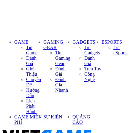
GAME
GAMING
GADGETS
ESPORTS
Tin
GEAR
Tin
Tin
Game
Tin
Gadgets
eSports
Đánh
Gaming
Đánh
Giá
Gear
Giá
Giới
Đánh
Trên Tay
Thiệu
Giá
Công
Chuyên
Đánh
Nghệ
Đề
Giá
Hướng
Nhanh
Dẫn
Lịch
Phát
Hành
GAME MIỄN
SỰ KIỆN
QUẢNG
PHÍ
CÁO