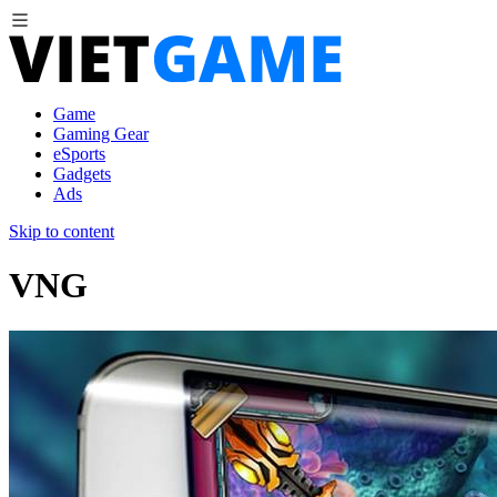
Game
Gaming Gear
eSports
Gadgets
Ads
Skip to content
VNG