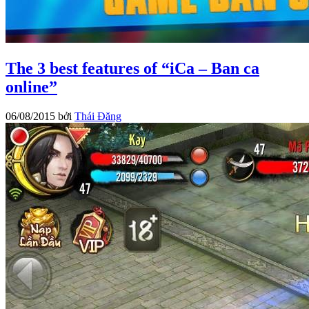
The 3 best features of “iCa – Ban ca
online”
06/08/2015
bởi
Thái Đăng