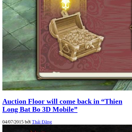
Auction Floor will come back in “Thien
Long Bat Bo 3D Mobile”
04/07/2015
bởi
Thái Đăng