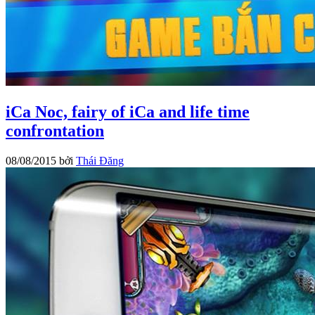
iCa Noc, fairy of iCa and life time
confrontation
08/08/2015
bởi
Thái Đăng